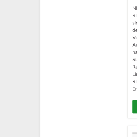
N
Rh
si
de
Ve
Au
na
St
R
Li
Rh
Er