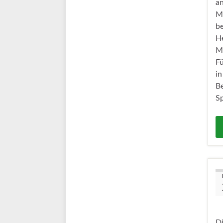
a
Mö
b
He
M
Fü
in
Be
Sp
Di