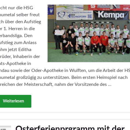
icht nur die HSG
umetal selber freut
ch über den Aufstieg
r 1. Herren in die
rbandsliga. Den
fstieg zum Anlass
hm jetzt Editha
rüder, Inhaberin der
ats-Apotheke in
ndau sowie der Oder-Apotheke in Wulften, um die Arbeit der H
umetal großzügig zu unterstützen. Beim ersten Heimspiel nach
reichen der Meisterschaft, nahm der Vorsitzende des …
Weiterlesen
Osterferienprgramm mit der