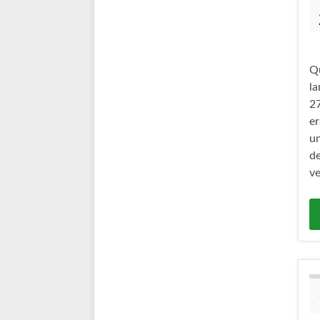
Qu
la
27
e
un
de
v