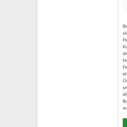
Be
s
F
Ka
de
fe
F
et
Os
un
di
Ba
w