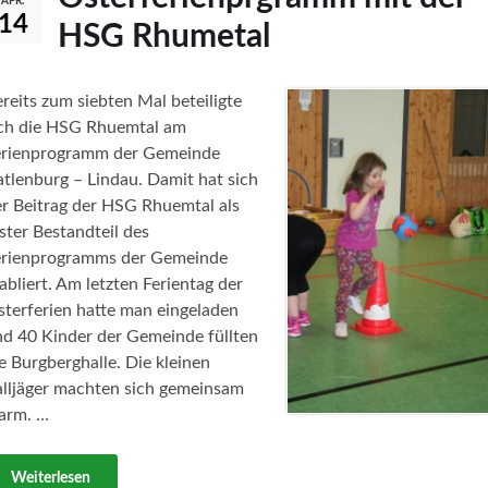
APR.
14
HSG Rhumetal
reits zum siebten Mal beteiligte
ich die HSG Rhuemtal am
erienprogramm der Gemeinde
tlenburg – Lindau. Damit hat sich
r Beitrag der HSG Rhuemtal als
ster Bestandteil des
erienprogramms der Gemeinde
abliert. Am letzten Ferientag der
terferien hatte man eingeladen
d 40 Kinder der Gemeinde füllten
e Burgberghalle. Die kleinen
lljäger machten sich gemeinsam
arm. …
Weiterlesen