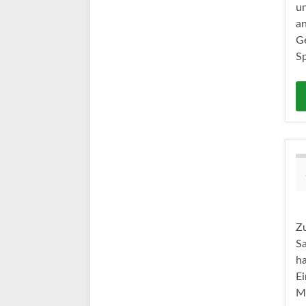
un
an
G
S
Z
S
ha
Ei
M