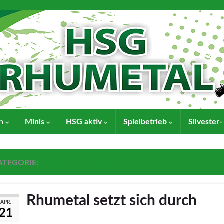
en
Minis
HSG aktiv
Spielbetrieb
Silvester
ATEGORIE:
ARCHIV SAISON 14/15
Rhumetal setzt sich durch
APR.
21