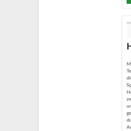
M
T
d
Sp
H
z
un
g
d
A