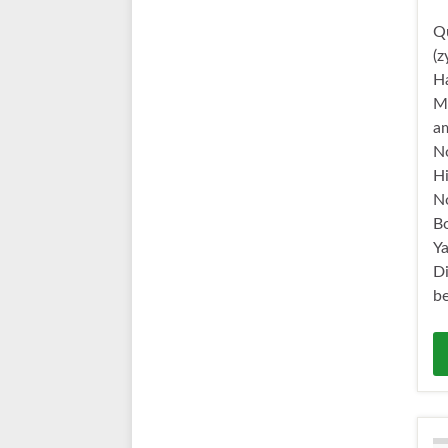
Qu
(z
Ha
M
a
N
Hi
N
Bo
Ya
D
be