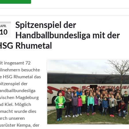
Spitzenspiel der
APR.
10
Handballbundesliga mit der
HSG Rhumetal
it insgesamt 72
eilnehmern besuchte
ie HSG Rhumetal das
itzenspiel der
andballbundesliga
wischen Magdeburg
d Kiel. Möglich
emacht wurde dies
urch unseren
usrüster Kempa, der