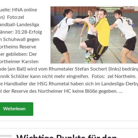
elle: HNA online
ys) Foto:zel
ndball-Landesliga
änner: 31:28-Erfolg
m Schuhwall gegen
ortheims Reserve
er geblieben: Der
ortheimer Karsten
de (am Ball) wird vom Rhumetaler Stefan Sochert (links) bedrän
nnik Schlüter kann nicht mehr eingreifen. Fotos: zel Northeim.
ie Handballer der HSG Rhumetal haben sich im Landesliga-Derb
i der Reserve des Northeimer HC keine Blöße gegeben. …
Weiterlesen