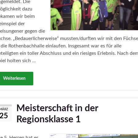
ngemeldet. Die
glichkeit dazu
ekamen wir beim
imspiel der
elsungener gegen die
chse. „Bedauerlicherweise“ mussten/durften wir mit den Füchs
 die Rothenbachhalle einlaufen. Insgesamt war es für alle
teiligten ein toller Abschluss und ein riesiges Erlebnis. Nach de
iel holten sich …
Weiterlesen
Meisterschaft in der
MÄRZ
25
Regionsklasse 1
e 5. Herren hat es