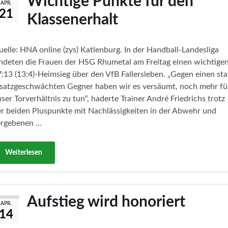
Wichtige Punkte für den
APR.
21
Klassenerhalt
elle: HNA online (zys) Katlenburg. In der Handball-Landesliga
ndeten die Frauen der HSG Rhumetal am Freitag einen wichtige
:13 (13:4)-Heimsieg über den VfB Fallersleben. „Gegen einen sta
rsatzgeschwächten Gegner haben wir es versäumt, noch mehr fü
ser Torverhältnis zu tun“, haderte Trainer André Friedrichs trotz
r beiden Pluspunkte mit Nachlässigkeiten in der Abwehr und
ergebenen …
Weiterlesen
Aufstieg wird honoriert
APR.
14