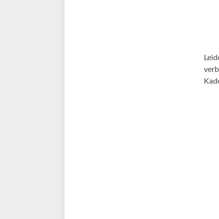
Leid
verb
Kade