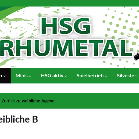
en
Minis
HSG aktiv
Spielbetrieb
Silvester
Zurück zu
weibliche Jugend
ibliche B