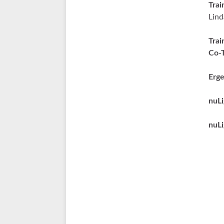
Trai
Lin
Trai
Co-T
Erge
nuLi
nuLi