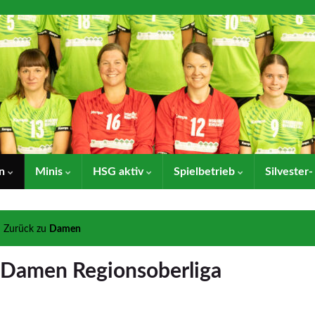
en
Minis
HSG aktiv
Spielbetrieb
Silvester
Zurück zu
Damen
 Damen Regionsoberliga