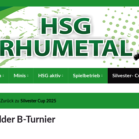
n
Minis
HSG aktiv
Spielbetrieb
Silvester- 
Zurück zu
Silvester Cup 2025
lder B-Turnier