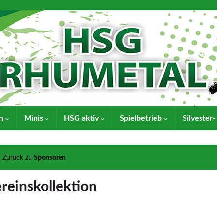
en
Minis
HSG aktiv
Spielbetrieb
Silvester
Zurück zu
Sponsoren
reinskollektion