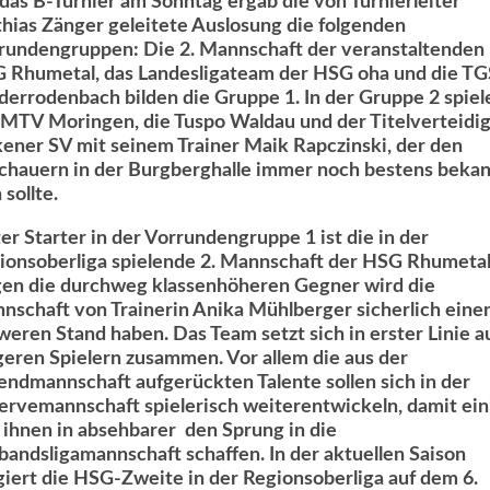
 das B-Turnier am Sonntag ergab die von Turnierleiter
hias Zänger geleitete Auslosung die folgenden
rundengruppen: Die 2. Mannschaft der veranstaltenden
 Rhumetal, das Landesligateam der HSG oha und die TG
derrodenbach bilden die Gruppe 1. In der Gruppe 2 spiel
 MTV Moringen, die Tuspo Waldau und der Titelverteidi
kener SV mit seinem Trainer Maik Rapczinski, der den
chauern in der Burgberghalle immer noch bestens beka
 sollte.
ter Starter in der Vorrundengruppe 1 ist die in der
ionsoberliga spielende 2. Mannschaft der HSG Rhumetal
en die durchweg klassenhöheren Gegner wird die
nschaft von Trainerin Anika Mühlberger sicherlich eine
weren Stand haben. Das Team setzt sich in erster Linie a
geren Spielern zusammen. Vor allem die aus der
endmannschaft aufgerückten Talente sollen sich in der
ervemannschaft spielerisch weiterentwickeln, damit ein
 ihnen in absehbarer den Sprung in die
bandsligamannschaft schaffen. In der aktuellen Saison
giert die HSG-Zweite in der Regionsoberliga auf dem 6.