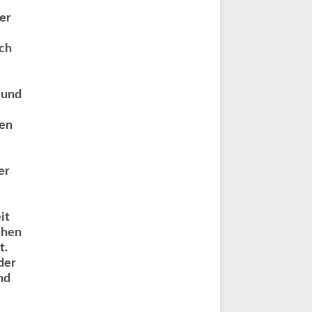
ner
och
 und
den
er
it
chen
t.
der
nd