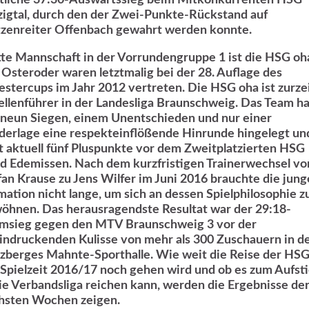
tliche 37:30-Auswärtssieg beim Mitkonkurrenten HSG
zigtal, durch den der Zwei-Punkte-Rückstand auf
tzenreiter Offenbach gewahrt werden konnte.
tte Mannschaft in der Vorrundengruppe 1 ist die HSG oh
 Osteroder waren letztmalig bei der 28. Auflage des
vestercups im Jahr 2012 vertreten. Die HSG oha ist zurze
ellenführer in der Landesliga Braunschweig. Das Team ha
 neun Siegen, einem Unentschieden und nur einer
derlage eine respekteinflößende Hinrunde hingelegt un
gt aktuell fünf Pluspunkte vor dem Zweitplatzierten HSG
d Edemissen. Nach dem kurzfristigen Trainerwechsel vo
fan Krause zu Jens Wilfer im Juni 2016 brauchte die jung
mation nicht lange, um sich an dessen Spielphilosophie z
öhnen. Das herausragendste Resultat war der 29:18-
msieg gegen den MTV Braunschweig 3 vor der
indruckenden Kulisse von mehr als 300 Zuschauern in d
zberges Mahnte-Sporthalle. Wie weit die Reise der HSG
 Spielzeit 2016/17 noch gehen wird und ob es zum Aufst
die Verbandsliga reichen kann, werden die Ergebnisse de
hsten Wochen zeigen.