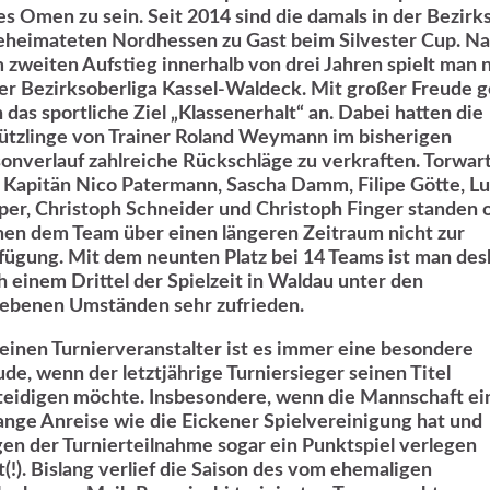
es Omen zu sein. Seit 2014 sind die damals in der Bezirks
eheimateten Nordhessen zu Gast beim Silvester Cup. N
 zweiten Aufstieg innerhalb von drei Jahren spielt man 
der Bezirksoberliga Kassel-Waldeck. Mit großer Freude 
 das sportliche Ziel „Klassenerhalt“ an. Dabei hatten die
ützlinge von Trainer Roland Weymann im bisherigen
sonverlauf zahlreiche Rückschläge zu verkraften. Torwar
 Kapitän Nico Patermann, Sascha Damm, Filipe Götte, L
per, Christoph Schneider und Christoph Finger standen 
hen dem Team über einen längeren Zeitraum nicht zur
fügung. Mit dem neunten Platz bei 14 Teams ist man des
h einem Drittel der Spielzeit in Waldau unter den
ebenen Umständen sehr zufrieden.
 einen Turnierveranstalter ist es immer eine besondere
ude, wenn der letztjährige Turniersieger seinen Titel
teidigen möchte. Insbesondere, wenn die Mannschaft ei
lange Anreise wie die Eickener Spielvereinigung hat und
en der Turnierteilnahme sogar ein Punktspiel verlegen
t(!). Bislang verlief die Saison des vom ehemaligen