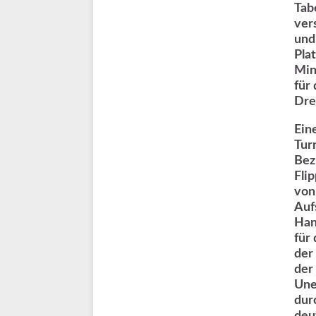
Tab
ver
und
Pla
Min
für
Drei
Ein
Tur
Bez
Fli
von
Auf
Han
für
der
der
Une
dur