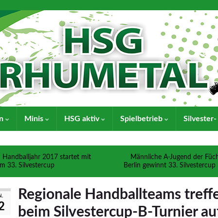
en
Minis
HSG aktiv
Spielbetrieb
Silvester
Handballjahr 2017 startet mit
Männliche A-Jugend der Füc
m 33. Silvestercup
Berlin gewinnt 33. Silvestercup
Regionale Handballteams treff
N.
2
beim Silvestercup-B-Turnier au