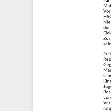
Für
Mat
Vor
HSG
Nie
der
Eic
Zus
sein
Ers
Reg
Geg
Man
sch
jün
Jug
Res
von
Ver
ran