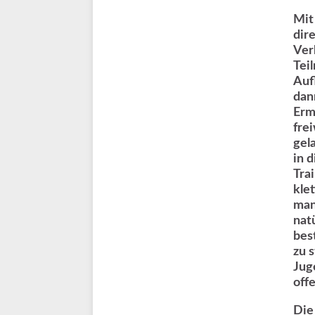
Mit
dir
Ver
Tei
Auf
dan
Erm
frei
gel
in 
Tra
kle
man
nat
bes
zu 
Jug
off
Die