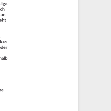
liga
ach
nun
geht
t
ukas
oder
halb
ne