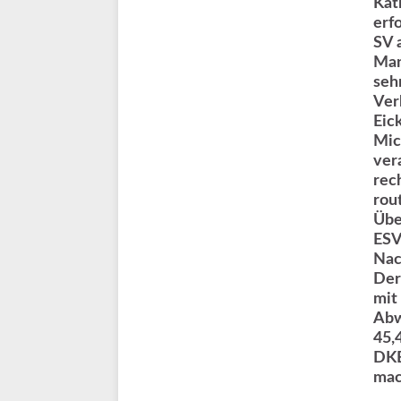
Kat
erf
SV 
Man
sehr
Ver
Eic
Mich
ver
rec
rou
Übe
ESV
Nac
Der
mit
Abw
45,
DKB
mac