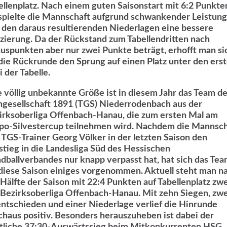
ellenplatz. Nach einem guten Saisonstart mit 6:2 Punkte
spielte die Mannschaft aufgrund schwankender Leistun
 den daraus resultierenden Niederlagen eine bessere
tzierung. Da der Rückstand zum Tabellendritten nach
uspunkten aber nur zwei Punkte beträgt, erhofft man si
 die Rückrunde den Sprung auf einen Platz unter den ers
 der Tabelle.
e völlig unbekannte Größe ist in diesem Jahr das Team de
ngesellschaft 1891 (TGS) Niederrodenbach aus der
irksoberliga Offenbach-Hanau, die zum ersten Mal am
ppo-Silvestercup teilnehmen wird. Nachdem die Mannsch
 TGS-Trainer Georg Völker in der letzten Saison den
stieg in die Landesliga Süd des Hessischen
dballverbandes nur knapp verpasst hat, hat sich das Te
 diese Saison einiges vorgenommen. Aktuell steht man n
 Hälfte der Saison mit 22:4 Punkten auf Tabellenplatz zwe
 Bezirksoberliga Offenbach-Hanau. Mit zehn Siegen, zwe
ntschieden und einer Niederlage verlief die Hinrunde
chaus positiv. Besonders herauszuheben ist dabei der