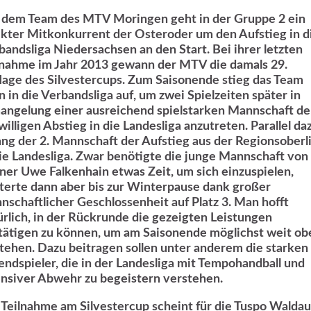
 dem Team des MTV Moringen geht in der Gruppe 2 ein
ekter Mitkonkurrent der Osteroder um den Aufstieg in d
bandsliga Niedersachsen an den Start. Bei ihrer letzten
lnahme im Jahr 2013 gewann der MTV die damals 29.
lage des Silvestercups. Zum Saisonende stieg das Team
n in die Verbandsliga auf, um zwei Spielzeiten später in
angelung einer ausreichend spielstarken Mannschaft d
willigen Abstieg in die Landesliga anzutreten. Parallel da
ang der 2. Mannschaft der Aufstieg aus der Regionsoberl
die Landesliga. Zwar benötigte die junge Mannschaft von
iner Uwe Falkenhain etwas Zeit, um sich einzuspielen,
tterte dann aber bis zur Winterpause dank großer
nschaftlicher Geschlossenheit auf Platz 3. Man hofft
ürlich, in der Rückrunde die gezeigten Leistungen
tätigen zu können, um am Saisonende möglichst weit ob
stehen. Dazu beitragen sollen unter anderem die starken
endspieler, die in der Landesliga mit Tempohandball und
ensiver Abwehr zu begeistern verstehen.
 Teilnahme am Silvestercup scheint für die Tuspo Waldau