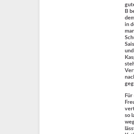
gut
B b
dem
in 
man
Sch
Sai
und
Kas
ste
Ver
nac
geg
Für
Fre
ver
so 
weg
läss