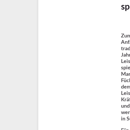
sp
Zum
Anf
tra
Jah
Lei
spi
Man
Füc
dem
Lei
Krä
und
wer
in 