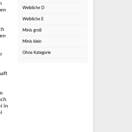
n
Weibliche D
gen
Weibliche E
ch
Minis groß
ten
Minis klein
Ohne Kategorie
r
aft
am
ach
i in
i