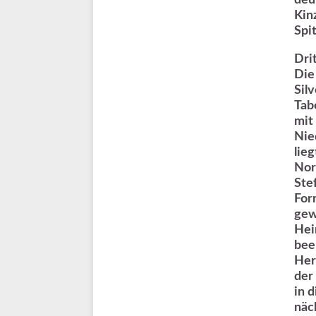
deu
Kin
Spi
Dri
Die
Sil
Tab
mit
Nie
lie
Nor
Ste
For
gew
Hei
bee
Her
der
in 
näc