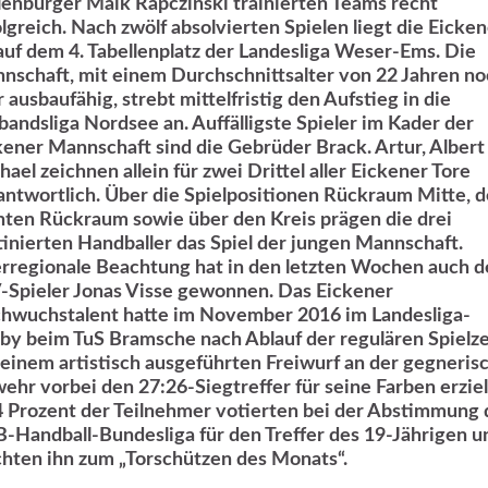
lenburger Maik Rapczinski trainierten Teams recht
olgreich. Nach zwölf absolvierten Spielen liegt die Eicke
auf dem 4. Tabellenplatz der Landesliga Weser-Ems. Die
nschaft, mit einem Durchschnittsalter von 22 Jahren n
 ausbaufähig, strebt mittelfristig den Aufstieg in die
bandsliga Nordsee an. Auffälligste Spieler im Kader der
kener Mannschaft sind die Gebrüder Brack. Artur, Albert
ael zeichnen allein für zwei Drittel aller Eickener Tore
antwortlich. Über die Spielpositionen Rückraum Mitte, 
hten Rückraum sowie über den Kreis prägen die drei
tinierten Handballer das Spiel der jungen Mannschaft.
rregionale Beachtung hat in den letzten Wochen auch d
-Spieler Jonas Visse gewonnen. Das Eickener
hwuchstalent hatte im November 2016 im Landesliga-
by beim TuS Bramsche nach Ablauf der regulären Spielze
 einem artistisch ausgeführten Freiwurf an der gegneris
ehr vorbei den 27:26-Siegtreffer für seine Farben erziel
4 Prozent der Teilnehmer votierten bei der Abstimmung 
-Handball-Bundesliga für den Treffer des 19-Jährigen u
hten ihn zum „Torschützen des Monats“.