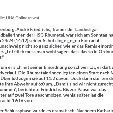
le: HNA Online (mwa)
lenburg. André Friedrichs, Trainer der Landesliga-
dballerinnen der HSG Rhumetal, war sich am Sonntag n
 24:24 (14:12) seiner Schützlinge gegen Eintracht
unschweig nicht so ganz sicher, wie er das Remis einord
lte. „Letztlich muss man wohl sagen, dass das so in Ordnu
.“
um er sich mit seiner Einordnung so schwer tat, erklärt 
elverlauf. Die Rhumetalerinnen legten einen Start nach
. Über 6:0 zogen sie auf 11:2 davon. Doch dann stellten d
te ihre Abwehr auf 6:0 um. „Damit sind wir nicht zurecht
ommen“, berichtete Friedrichs. Bis zur Pause war das
ster auf zwei Tore geschmolzen, wenig später lag die
tracht 19:16 vorn.
der Schlussphase wurde es dramatisch. Nachdem Kathari