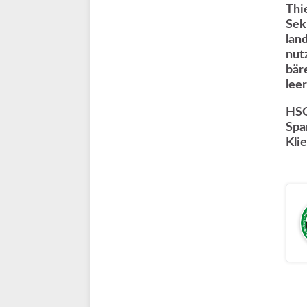
Thi
Sek
lan
nut
bär
lee
HSG
Spa
Kli