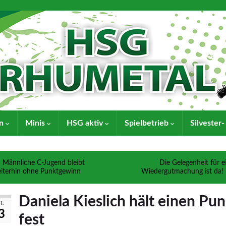
en
Minis
HSG aktiv
Spielbetrieb
Silvester
Männliche C-Jugend bleibt
Die Gelegenheit für e
iterhin ohne Punktgewinn
Wiedergutmachung ist da!
Daniela Kieslich hält einen Pun
T.
3
fest