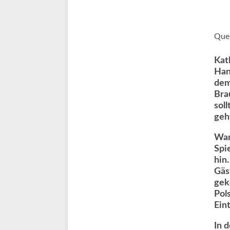
Quel
Kat
Han
dem
Bra
sol
geht
War
Spi
hin
Gäs
gek
Pol
Ein
In 