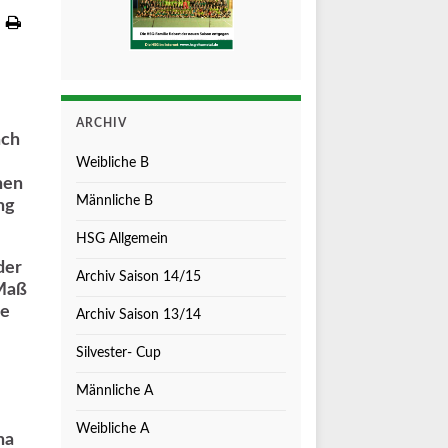
ARCHIV
ach
Weibliche B
nen
Männliche B
ng
HSG Allgemein
der
Archiv Saison 14/15
 Maß
ie
Archiv Saison 13/14
Silvester- Cup
Männliche A
Weibliche A
na