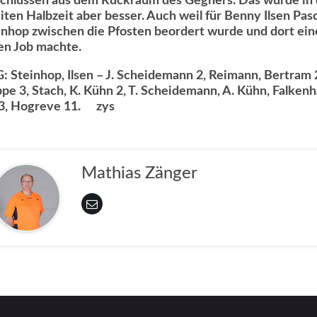
chlüssen aus dem Rückraum des Gegners. Das wurde in 
iten Halbzeit aber besser. Auch weil für Benny Ilsen Pas
inhop zwischen die Pfosten beordert wurde und dort ei
en Job machte.
G:
Steinhop, Ilsen – J. Scheidemann 2, Reimann, Bertram 
pe 3, Stach, K. Kühn 2, T. Scheidemann, A. Kühn, Falkenh
3, Hogreve 11.
zys
Mathias Zänger
n