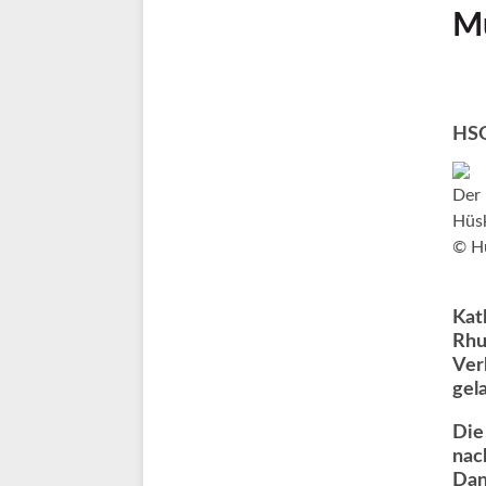
M
HSG
Der 
Hüsk
© Hu
Kat
Rhu
Ver
gel
Die
nac
Dan