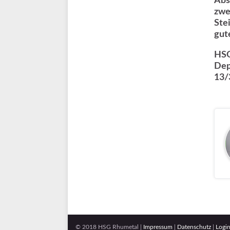
Abs
zwe
Ste
gut
HS
Dep
13/
© 2018 HSG Rhumetal |
Impressum
|
Datenschutz
|
Logi