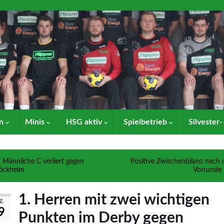
en
Minis
HSG aktiv
Spielbetrieb
Silvester
Männliche C verliert gegen
Positive Zwischenbilanz nach 
öckheim
Vorrunde
1. Herren mit zwei wichtigen
Z.
9
Punkten im Derby gegen