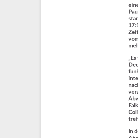
ein
Pau
sta
17:
Zei
vom
meh
„Es
Dec
fun
int
nac
ver
Abw
Fal
Col
tref
In 