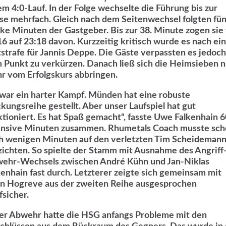
em 4:0-Lauf. In der Folge wechselte die Führung bis zur
se mehrfach. Gleich nach dem Seitenwechsel folgten fün
rke Minuten der Gastgeber. Bis zur 38. Minute zogen sie
16 auf 23:18 davon. Kurzzeitig kritisch wurde es nach ei
tstrafe für Jannis Deppe. Die Gäste verpassten es jedoch
 Punkt zu verkürzen. Danach ließ sich die Heimsieben n
r vom Erfolgskurs abbringen.
 war ein harter Kampf. Münden hat eine robuste
kungsreihe gestellt. Aber unser‎ Laufspiel hat gut
ktioniert. Es hat Spaß gemacht“, fasste Uwe Falkenhain 6
ensive Minuten zusammen. Rhumetals Coach musste sc
h wenigen Minuten auf den verletzten Tim Scheideman
zichten. So spielte der Stamm mit Ausnahme des Angriff
ehr-Wechsels zwischen André Kühn und Jan-Niklas
kenhain fast durch. Letzterer zeigte sich gemeinsam mit
in Hogreve aus der zweiten Reihe ausgesprochen
fsicher.
der Abwehr hatte die HSG anfangs Probleme mit den