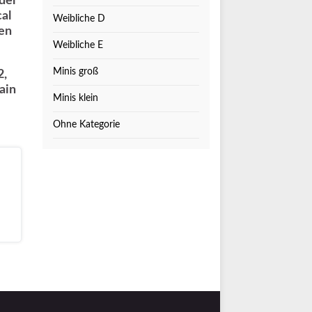
der
cal
Weibliche D
nen
Weibliche E
Minis groß
2,
ain
Minis klein
Ohne Kategorie