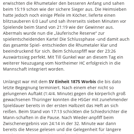
erwischten die Rhumetaler den besseren Anfang und sahen
beim 15:19 schon wie der sichere Sieger aus. Die Heimsieben
hatte jedoch noch einige Pfeile im Köcher, lieferte einen
blitzsauberen 6:0 Lauf und sah ihrerseits sieben Minuten vor
Spielende beim Stand von 21:19 wie der Gewinner aus.
Abermals wurde nun die „läuferische Reserve“ zur
spielentscheidenden Karte! Die Schlussphase -und damit auch
das gesamte Spiel- entschieden die Rhumetaler klar und
beeindruckend für sich. Beim Schlusspfiff war der 23:26
Auswärtssieg perfekt. Mit Till Gunkel war an diesem Tag ein
weiterer Neuzugang vom Northeimer HC erfolgreich in die
Mannschaft integriert worden.
Unlängst war mit dem
SV Einheit 1875 Worbis
die bis dato
letzte Begegnung terminiert. Nach einem eher nicht so
gelungenen Auftakt (1:4/4. Minute) gegen die körperlich groß
gewachsenen Thüringer konnten die HSGer mit zunehmender
Spieldauer bereits in der ersten Halbzeit das Heft an sich
reißen. Beim Stand von 17:13 schickten die Schiedsrichter die
Mann-schaften in die Pause. Nach Wieder-anpfiff beim
Zwischenergebnis von 24:14 in der 32. Minute war dann
bereits die Messe gelesen und die Gelegenheit für längere