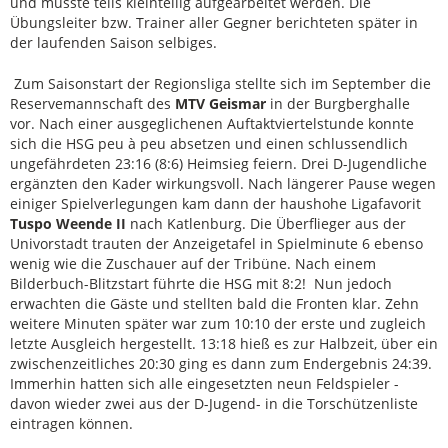
und musste teils kleinteilig aufgearbeitet werden. Die
Übungsleiter bzw. Trainer aller Gegner berichteten später in
der laufenden Saison selbiges.
Zum Saisonstart der Regionsliga stellte sich im September die
Reservemannschaft des
MTV Geismar
in der Burgberghalle
vor. Nach einer ausgeglichenen Auftaktviertelstunde konnte
sich die HSG peu à peu absetzen und einen schlussendlich
ungefährdeten 23:16 (8:6) Heimsieg feiern. Drei D-Jugendliche
ergänzten den Kader wirkungsvoll. Nach längerer Pause wegen
einiger Spielverlegungen kam dann der haushohe Ligafavorit
Tuspo Weende II
nach Katlenburg. Die Überflieger aus der
Univorstadt trauten der Anzeigetafel in Spielminute 6 ebenso
wenig wie die Zuschauer auf der Tribüne. Nach einem
Bilderbuch-Blitzstart führte die HSG mit 8:2! Nun jedoch
erwachten die Gäste und stellten bald die Fronten klar. Zehn
weitere Minuten später war zum 10:10 der erste und zugleich
letzte Ausgleich hergestellt. 13:18 hieß es zur Halbzeit, über ein
zwischenzeitliches 20:30 ging es dann zum Endergebnis 24:39.
Immerhin hatten sich alle eingesetzten neun Feldspieler -
davon wieder zwei aus der D-Jugend- in die Torschützenliste
eintragen können.