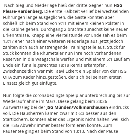
Nach Sieg und Niederlage hieß der dritte Gegner nun
HSG
Plesse-Hardenberg.
Die erste Halbzeit verlief bei wechselnden
Führungen lange ausgeglichen, die Gäste konnten aber
schließlich beim Stand von 9:11 mit einem kleinen Polster in
die Kabine gehen. Durchgang 2 brachte zunächst keine neuen
Erkenntnisse. Knapp eine Viertelstunde vor Ende sah es beim
13:17 eher nach einer weiteren Niederlage aus. Jetzt jedoch
zahlten sich auch anstrengende Trainingsteile aus. Stück für
Stück konnten die Rhumetaler nun ihre noch vorhandenen
Reserven in die Waagschale werfen und mit einem 5:1 Lauf am
Ende ein für alle gerechtes 18:18 Remis erkämpfen.
Zwischenzeitlich war mit Taavi Eckert ein Spieler von der HSG
OHA zum Kader hinzugestoßen, der sich bei seinem ersten
Einsatz gleich gut einfügte.
Nun folgte die coronabedingte Spielplanunterbrechung bis zur
Wiederaufnahme im März. Diese gelang beim 23:26
Auswärtssieg bei der
JSG Münden/Volkmarshausen
eindrucks-
voll
.
Die Hausherren kamen zwar mit 6:3 besser aus den
Startlöchern, konnten aber das Ergebnis nicht halten, weil sich
die HSG Abwehr immer besser formieren konnte. Zum
Pausentee ging es beim Stand von 13:13. Nach der Pause