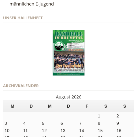
männlichen E-Jugend
UNSER HALLENHEFT
ARCHIVKALENDER
August 2026
M
D
M
D
F
S
S
1
2
3
4
5
6
7
8
9
10
11
12
13
14
15
16