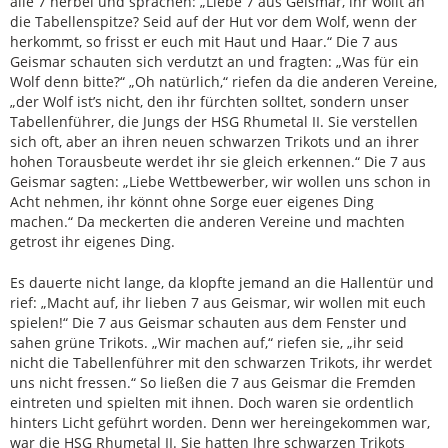
alle 7 herbei und sprachen: „Liebe 7 aus Geismar, ihr wollt an
die Tabellenspitze? Seid auf der Hut vor dem Wolf, wenn der
herkommt, so frisst er euch mit Haut und Haar.“ Die 7 aus
Geismar schauten sich verdutzt an und fragten: „Was für ein
Wolf denn bitte?“ „Oh natürlich,“ riefen da die anderen Vereine,
„der Wolf ist’s nicht, den ihr fürchten solltet, sondern unser
Tabellenführer, die Jungs der HSG Rhumetal II. Sie verstellen
sich oft, aber an ihren neuen schwarzen Trikots und an ihrer
hohen Torausbeute werdet ihr sie gleich erkennen.“ Die 7 aus
Geismar sagten: „Liebe Wettbewerber, wir wollen uns schon in
Acht nehmen, ihr könnt ohne Sorge euer eigenes Ding
machen.“ Da meckerten die anderen Vereine und machten
getrost ihr eigenes Ding.
Es dauerte nicht lange, da klopfte jemand an die Hallentür und
rief: „Macht auf, ihr lieben 7 aus Geismar, wir wollen mit euch
spielen!“ Die 7 aus Geismar schauten aus dem Fenster und
sahen grüne Trikots. „Wir machen auf,“ riefen sie, „ihr seid
nicht die Tabellenführer mit den schwarzen Trikots, ihr werdet
uns nicht fressen.“ So ließen die 7 aus Geismar die Fremden
eintreten und spielten mit ihnen. Doch waren sie ordentlich
hinters Licht geführt worden. Denn wer hereingekommen war,
war die HSG Rhumetal II. Sie hatten Ihre schwarzen Trikots