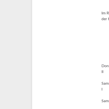
Im R
der 
Donn
II 
Sams
I 
Sams