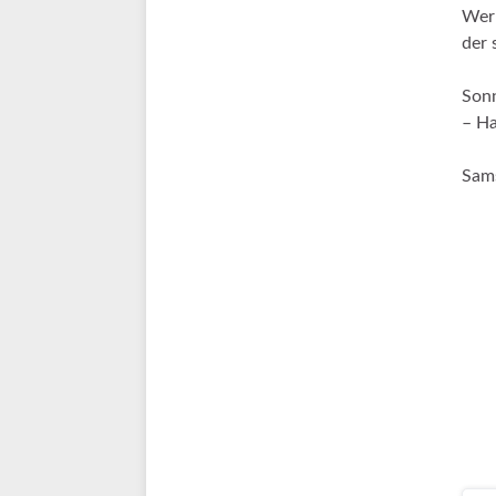
Wer 
der 
Sonn
– H
Sams