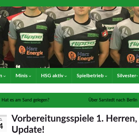
en
Minis
HSG aktiv
Spielbetrieb
Silvester
Hat es am Sand gelegen?
Über Sarstedt nach Berlin
Vorbereitungsspiele 1. Herren,
G.
4
Update!