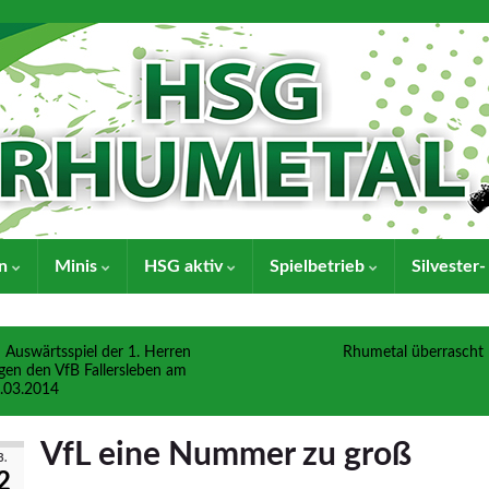
en
Minis
HSG aktiv
Spielbetrieb
Silvester
Auswärtsspiel der 1. Herren
Rhumetal überrascht
gen den VfB Fallersleben am
.03.2014
VfL eine Nummer zu groß
B.
2