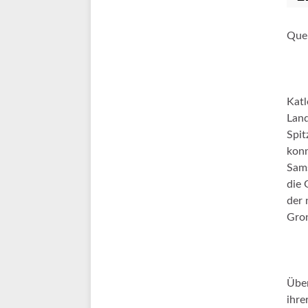
Que
Katl
Land
Spit
konn
Sams
die 
der 
Gron
Über
ihre