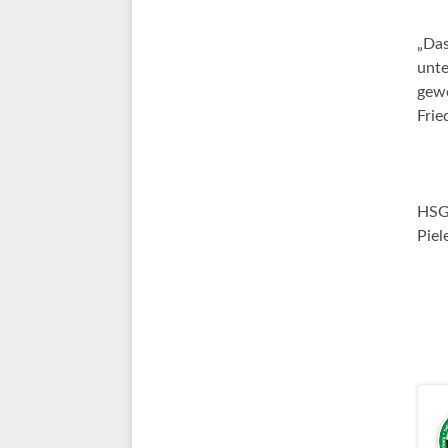
„Das
unte
gewo
Frie
HSG:
Piel