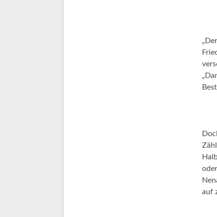
„Der
Frie
vers
„Dan
Best
Doch
Zähl
Halb
oder
Nena
auf 