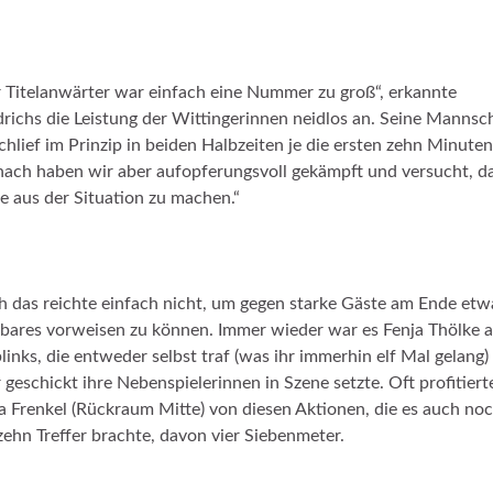
 Titelanwärter war einfach eine Nummer zu groß“, erkannte
drichs die Leistung der Wittingerinnen neidlos an. Seine Mannsc
chlief im Prinzip in beiden Halbzeiten je die ersten zehn Minuten
ach haben wir aber aufopferungsvoll gekämpft und versucht, d
e aus der Situation zu machen.“
 das reichte einfach nicht, um gegen starke Gäste am Ende etw
bares vorweisen zu können. Immer wieder war es Fenja Thölke 
links, die entweder selbst traf (was ihr immerhin elf Mal gelang)
 geschickt ihre Nebenspielerinnen in Szene setzte. Oft profitiert
 Frenkel (Rückraum Mitte) von diesen Aktionen, die es auch no
zehn Treffer brachte, davon vier Siebenmeter.