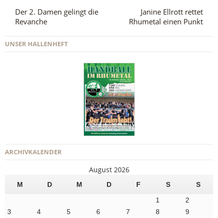
Der 2. Damen gelingt die
Janine Ellrott rettet
Revanche
Rhumetal einen Punkt
UNSER HALLENHEFT
ARCHIVKALENDER
August 2026
M
D
M
D
F
S
S
1
2
3
4
5
6
7
8
9