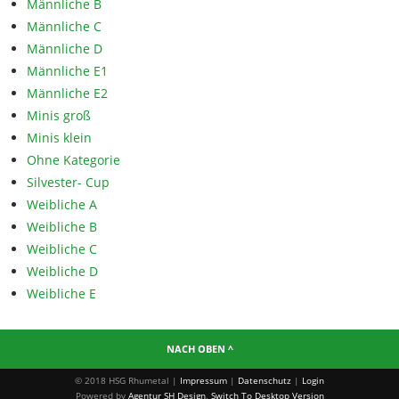
Männliche B
Männliche C
Männliche D
Männliche E1
Männliche E2
Minis groß
Minis klein
Ohne Kategorie
Silvester- Cup
Weibliche A
Weibliche B
Weibliche C
Weibliche D
Weibliche E
NACH OBEN ^
© 2018 HSG Rhumetal |
Impressum
|
Datenschutz
|
Login
Powered by
Agentur SH Design
.
Switch To Desktop Version