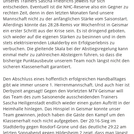
unseres Trainers Sascha Friedrichs jeweils für sich
entscheiden. Eventuell ist die NHC-Reserve also ein Gegner zu
rechten Zeit, denn in den letzten Monaten fand unsere
Mannschaft nicht zu der anfänglichen Stärke vom Saisonstart.
Allerdings könnte das 28:28-Remis vor Wochenfrist in Geismar
ein erster Schritt aus der Krise sein. Es ist dringend geboten,
sich wieder auf die eigenen Stärken zu besinnen und in dem
stets elektrisierenden Lokalderby ein Erfolgserlebnis zu
verbuchen. Die gleitende Skala bei der Abstiegsregelung kann
einmal mehr zu zahlreichen Absteigern führen, so dass die
bisherige Punktausbeute unserem Team noch längst nicht den
sicheren Klassenerhalt garantiert.
Den Abschluss eines hoffentlich erfolgreichen Handballtages
gibt wie immer unsere 1. Herrenmannschaft. Und auch hier ist
Derbyzeit angesagt! Gegen den Vorletzten MTV Geismar will
das Team des zum Saisonende ausscheidenden Trainers
Sascha Heiligenstadt endlich wieder einen guten Auftritt in der
Heimhalle hinlegen. Das Hinspiel in Geismar konnte unser
Team gewinnen, jedoch haben die Gäste den Kampf um den
Klassenerhalt noch nicht aufgegeben. Der 20:16-Sieg im
Stadtderby gegen Rosdorf-Grone und das deutliche 29:22 am
letzten Sonnabend gegen Hildesheim 2 zeigt, dass man längst