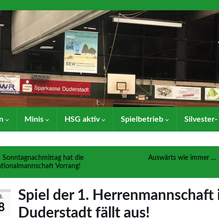
en
Minis
HSG aktiv
Spielbetrieb
Silvester
Sonntagnachmittag hat die
Auswärts wie immer …
tionalmannschaft Vorrang!
Spiel der 1. Herrenmannschaft 
B.
8
Duderstadt fällt aus!