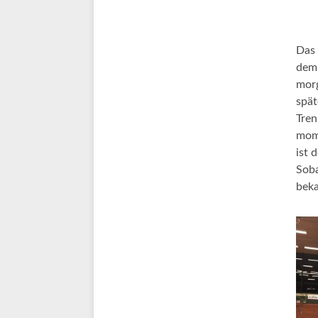
Das 
dem 
morg
spät
Tren
mome
ist 
Soba
bek