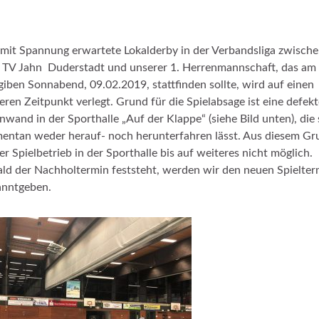
mit Spannung erwartete Lokalderby in der Verbandsliga zwisch
TV Jahn Duderstadt und unserer 1. Herrenmannschaft, das am
iben Sonnabend, 09.02.2019, stattfinden sollte, wird auf einen
eren Zeitpunkt verlegt. Grund für die Spielabsage ist eine defek
nwand in der Sporthalle „Auf der Klappe“ (siehe Bild unten), die 
ntan weder herauf- noch herunterfahren lässt. Aus diesem Gr
der Spielbetrieb in der Sporthalle bis auf weiteres nicht möglich.
ld der Nachholtermin feststeht, werden wir den neuen Spielter
anntgeben.