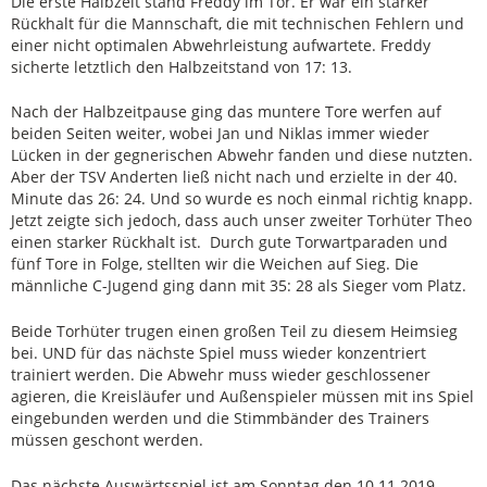
Die erste Halbzeit stand Freddy im Tor. Er war ein starker
Rückhalt für die Mannschaft, die mit technischen Fehlern und
einer nicht optimalen Abwehrleistung aufwartete. Freddy
sicherte letztlich den Halbzeitstand von 17: 13.
Nach der Halbzeitpause ging das muntere Tore werfen auf
beiden Seiten weiter, wobei Jan und Niklas immer wieder
Lücken in der gegnerischen Abwehr fanden und diese nutzten.
Aber der TSV Anderten ließ nicht nach und erzielte in der 40.
Minute das 26: 24. Und so wurde es noch einmal richtig knapp.
Jetzt zeigte sich jedoch, dass auch unser zweiter Torhüter Theo
einen starker Rückhalt ist. Durch gute Torwartparaden und
fünf Tore in Folge, stellten wir die Weichen auf Sieg. Die
männliche C-Jugend ging dann mit 35: 28 als Sieger vom Platz.
Beide Torhüter trugen einen großen Teil zu diesem Heimsieg
bei. UND für das nächste Spiel muss wieder konzentriert
trainiert werden. Die Abwehr muss wieder geschlossener
agieren, die Kreisläufer und Außenspieler müssen mit ins Spiel
eingebunden werden und die Stimmbänder des Trainers
müssen geschont werden.
Das nächste Auswärtsspiel ist am Sonntag den 10.11.2019