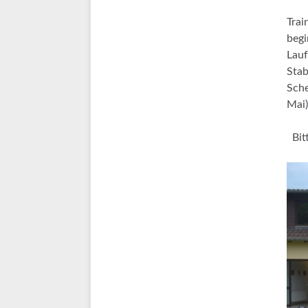
Trai
begi
Lauf
Stab
Sche
Mai)
Bitt