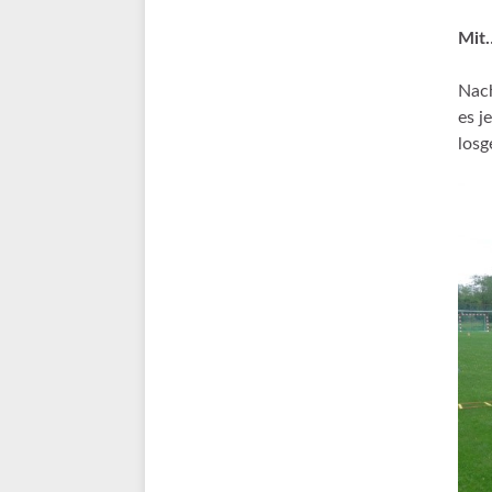
Mit
Nach
es j
losg