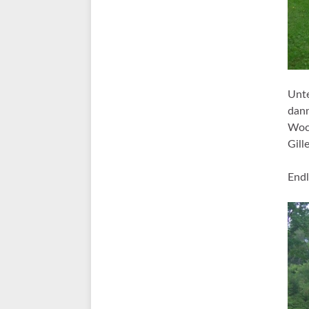
Unte
dann
Woch
Gill
Endl