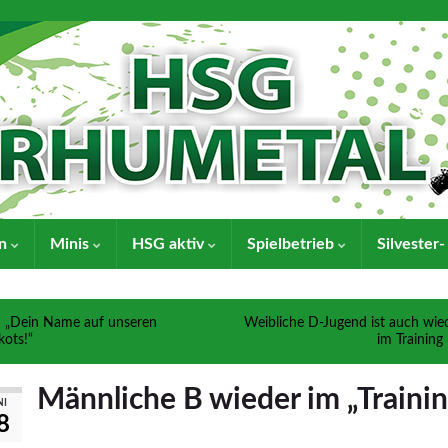
en
Minis
HSG aktiv
Spielbetrieb
Silvester
„Dein Name auf unseren
Weibliche D-Jugend ist auch wie
ikots!“
im Training
Männliche B wieder im „Traini
NI
8