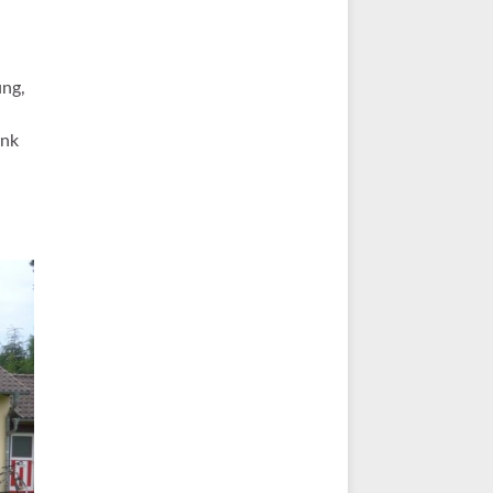
ung,
ank