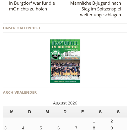
In Burgdorf war für die
Männliche B-Jugend nach
mC nichts zu holen
Sieg im Spitzenspiel
weiter ungeschlagen
UNSER HALLENHEFT
ARCHIVKALENDER
August 2026
M
D
M
D
F
S
S
1
2
3
4
5
6
7
8
9