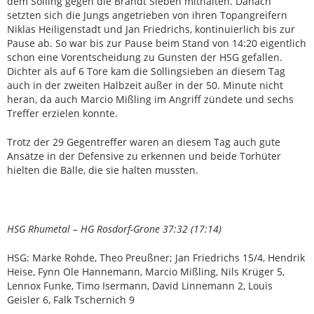
dem Solling gegen die Brandt Sieben mithalten. Danach
setzten sich die Jungs angetrieben von ihren Topangreifern
Niklas Heiligenstadt und Jan Friedrichs, kontinuierlich bis zur
Pause ab. So war bis zur Pause beim Stand von 14:20 eigentlich
schon eine Vorentscheidung zu Gunsten der HSG gefallen.
Dichter als auf 6 Tore kam die Sollingsieben an diesem Tag
auch in der zweiten Halbzeit außer in der 50. Minute nicht
heran, da auch Marcio Mißling im Angriff zündete und sechs
Treffer erzielen konnte.
Trotz der 29 Gegentreffer waren an diesem Tag auch gute
Ansätze in der Defensive zu erkennen und beide Torhüter
hielten die Bälle, die sie halten mussten.
HSG Rhumetal – HG Rosdorf-Grone 37:32 (17:14)
HSG: Marke Rohde, Theo Preußner; Jan Friedrichs 15/4, Hendrik
Heise, Fynn Ole Hannemann, Marcio Mißling, Nils Krüger 5,
Lennox Funke, Timo Isermann, David Linnemann 2, Louis
Geisler 6, Falk Tschernich 9