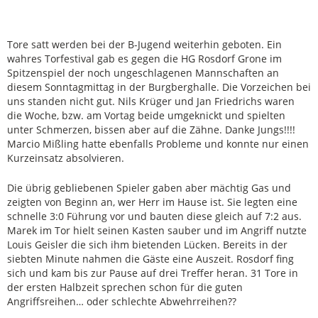
Tore satt werden bei der B-Jugend weiterhin geboten. Ein
wahres Torfestival gab es gegen die HG Rosdorf Grone im
Spitzenspiel der noch ungeschlagenen Mannschaften an
diesem Sonntagmittag in der Burgberghalle. Die Vorzeichen bei
uns standen nicht gut. Nils Krüger und Jan Friedrichs waren
die Woche, bzw. am Vortag beide umgeknickt und spielten
unter Schmerzen, bissen aber auf die Zähne. Danke Jungs!!!!
Marcio Mißling hatte ebenfalls Probleme und konnte nur einen
Kurzeinsatz absolvieren.
Die übrig gebliebenen Spieler gaben aber mächtig Gas und
zeigten von Beginn an, wer Herr im Hause ist. Sie legten eine
schnelle 3:0 Führung vor und bauten diese gleich auf 7:2 aus.
Marek im Tor hielt seinen Kasten sauber und im Angriff nutzte
Louis Geisler die sich ihm bietenden Lücken. Bereits in der
siebten Minute nahmen die Gäste eine Auszeit. Rosdorf fing
sich und kam bis zur Pause auf drei Treffer heran. 31 Tore in
der ersten Halbzeit sprechen schon für die guten
Angriffsreihen… oder schlechte Abwehrreihen??