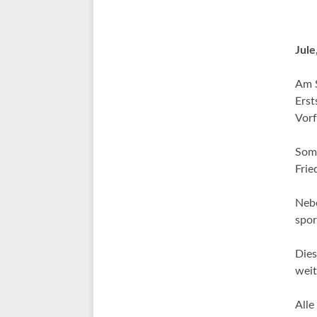
Jule
Am S
Erst
Vorf
Somi
Frie
Nebe
spor
Dies
wei
Alle