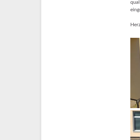
qual
eing
Her