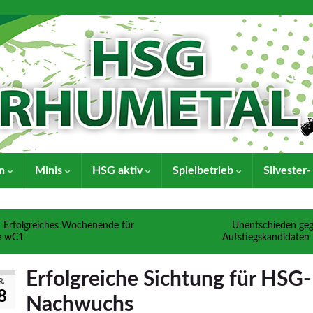
en
Minis
HSG aktiv
Spielbetrieb
Silvester
Erfolgreiches Wochenende für
Unentschieden ge
e wC1
Aufstiegskandidaten
Erfolgreiche Sichtung für HSG-
R.
8
Nachwuchs