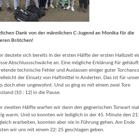
lichen Dank von der männlichen C-Jugend an Monika für die
eren Brötchen!
er deutete sich bereits in der ersten Hälfte der ersten Halbzeit e
sse Abschlussschwäche an. Eine mögliche Erklärung für gehäuft
retende technische Fehler und Auslassen einiger guter Torchanc
vielleicht der Einsatz von Haftmittel in Anderten. Das ist für unse
s doch eher ungewohnt. Und so ging es mit einem zwei Tore
stand (10 : 12) in die Pause.
er zweiten Hälfte warfen wir dann den gegnerischen Torwart mal
tig warm. Und so konnten wir lediglich in der 45. Minute den 21
leich erarbeiten, konnten aber nie in Führung gehen. Am Ende
ten wir uns mit einem 22: 25 geschlagen geben.