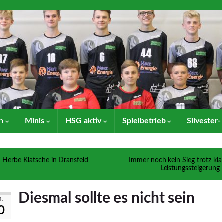
en
Minis
HSG aktiv
Spielbetrieb
Silvester
Herbe Klatsche in Dransfeld
Immer noch kein Sieg trotz kla
Leistungssteigerung
Diesmal sollte es nicht sein
B.
0