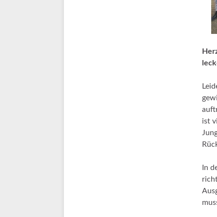
Herz
leck
Leid
gewi
auft
ist 
Jung
Rück
In d
rich
Ausg
muss