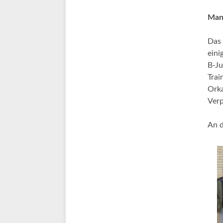
Man
Das 
eini
B-Ju
Tra
Orka
Verp
An 