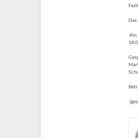
Fazi
Das 
Am D
18.0
Gesp
Mark
Scho
Betr
(gez