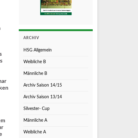
m
ARCHIV
HSG Allgemein
s
s
Weibliche B
Männliche B
mar
Archiv Saison 14/15
cken
Archiv Saison 13/14
Silvester- Cup
em
Männliche A
hr
Weibliche A
e