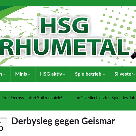
en
Minis
HSG aktiv
Spielbetrieb
Silvester
Drei Derbys – drei Spitzenspiele!
mC verliert letztes Spiel des Jah
Derbysieg gegen Geismar
Z.
0