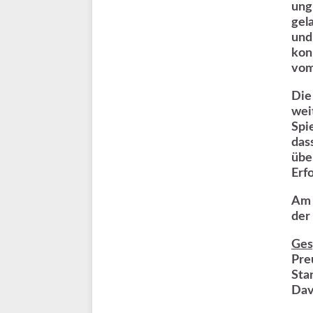
ung
gel
und
kon
vom
Die
wei
Spi
das
übe
Erf
Am 
der
Ges
Pre
Sta
Dav