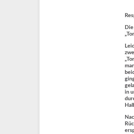
Res
Die
„To
Lei
zwe
„To
man
bei
gin
gel
in 
dur
Hal
Nac
Rüc
ers