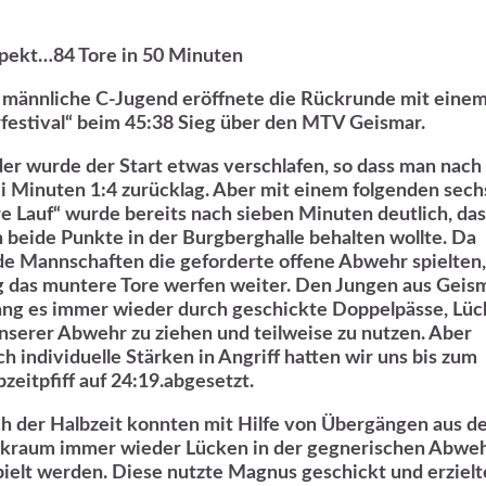
pekt…84 Tore in 50 Minuten
 männliche C-Jugend eröffnete die Rückrunde mit eine
rfestival“ beim 45:38 Sieg über den MTV Geismar.
der wurde der Start etwas verschlafen, so dass man nach
i Minuten 1:4 zurücklag. Aber mit einem folgenden sech
re Lauf“ wurde bereits nach sieben Minuten deutlich, das
 beide Punkte in der Burgberghalle behalten wollte. Da
de Mannschaften die geforderte offene Abwehr spielten,
g das muntere Tore werfen weiter. Den Jungen aus Geis
ang es immer wieder durch geschickte Doppelpässe, Lü
unserer Abwehr zu ziehen und teilweise zu nutzen. Aber
ch individuelle Stärken in Angriff hatten wir uns bis zum
bzeitpfiff auf 24:19.abgesetzt.
h der Halbzeit konnten mit Hilfe von Übergängen aus d
kraum immer wieder Lücken in der gegnerischen Abwe
pielt werden. Diese nutzte Magnus geschickt und erzielt