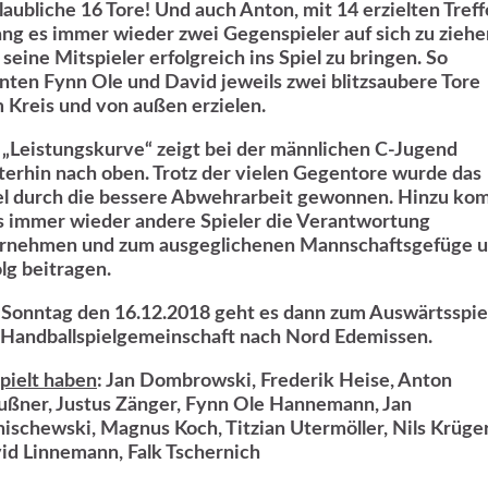
laubliche 16 Tore! Und auch Anton, mit 14 erzielten Treff
ang es immer wieder zwei Gegenspieler auf sich zu ziehe
 seine Mitspieler erfolgreich ins Spiel zu bringen. So
nten Fynn Ole und David jeweils zwei blitzsaubere Tore
 Kreis und von außen erzielen.
 „Leistungskurve“ zeigt bei der männlichen C-Jugend
terhin nach oben. Trotz der vielen Gegentore wurde das
el durch die bessere Abwehrarbeit gewonnen. Hinzu ko
s immer wieder andere Spieler die Verantwortung
rnehmen und zum ausgeglichenen Mannschaftsgefüge 
olg beitragen.
Sonntag den 16.12.2018 geht es dann zum Auswärtsspie
 Handballspielgemeinschaft nach Nord Edemissen.
pielt haben
: Jan Dombrowski, Frederik Heise, Anton
ußner, Justus Zänger, Fynn Ole Hannemann, Jan
nischewski, Magnus Koch, Titzian Utermöller, Nils Krüger
id Linnemann, Falk Tschernich