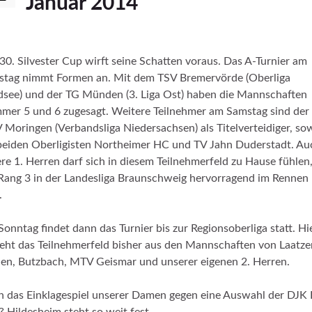
Januar 2014
30. Silvester Cup wirft seine Schatten voraus. Das A-Turnier am
tag nimmt Formen an. Mit dem TSV Bremervörde (Oberliga
see) und der TG Münden (3. Liga Ost) haben die Mannschaften
er 5 und 6 zugesagt. Weitere Teilnehmer am Samstag sind der
Moringen (Verbandsliga Niedersachsen) als Titelverteidiger, so
beiden Oberligisten Northeimer HC und TV Jahn Duderstadt. Au
re 1. Herren darf sich in diesem Teilnehmerfeld zu Hause fühlen,
Rang 3 in der Landesliga Braunschweig hervorragend im Rennen
.
onntag findet dann das Turnier bis zur Regionsoberliga statt. Hi
eht das Teilnehmerfeld bisher aus den Mannschaften von Laatze
en, Butzbach, MTV Geismar und unserer eigenen 2. Herren.
 das Einklagespiel unserer Damen gegen eine Auswahl der DJK 