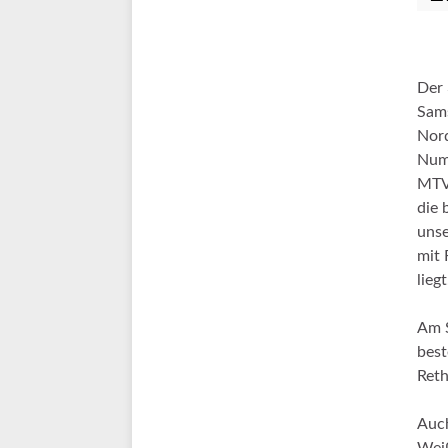
Der 
Sams
Nord
Numm
MTV 
die 
unse
mit 
liegt
Am S
best
Reth
Auch