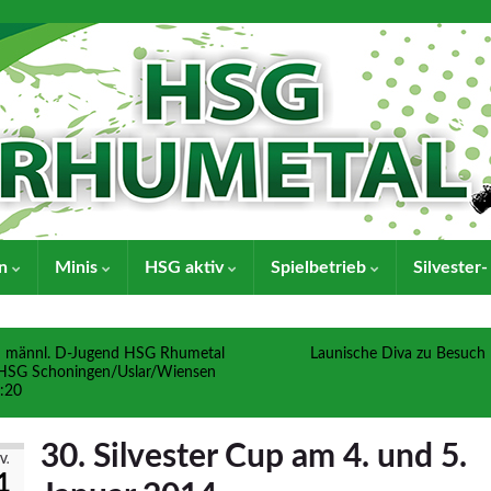
en
Minis
HSG aktiv
Spielbetrieb
Silvester
männl. D-Jugend HSG Rhumetal
Launische Diva zu Besuch
HSG Schoningen/Uslar/Wiensen
:20
30. Silvester Cup am 4. und 5.
V.
1