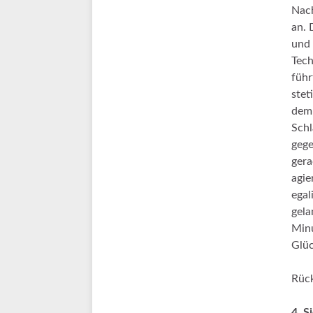
Nach
an. 
und 
Tech
führ
stet
dem 
Schl
gege
gera
agie
egal
gela
Minu
Glüc
Rüc
4. S