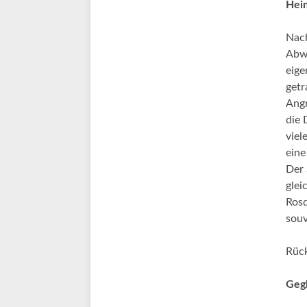
Hei
Nach
Abwe
eige
getr
Angr
die 
viel
eine
Der 
glei
Rosd
souv
Rüc
Gegl