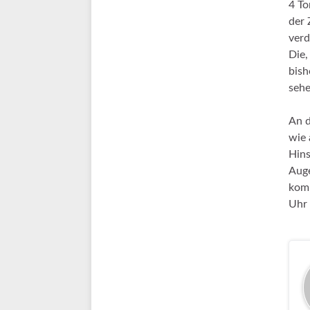
4 To
der 
verd
Die,
bish
seh
An d
wie 
Hins
Auge
komm
Uhr 