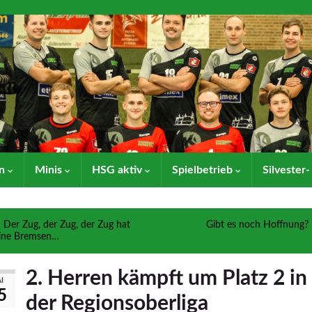
en
Minis
HSG aktiv
Spielbetrieb
Silvester
Der Zug, der Zug, der Zug hat
Gibt es noch Hoffnung?
ine Bremsen…
2. Herren kämpft um Platz 2 in
I
5
der Regionsoberliga