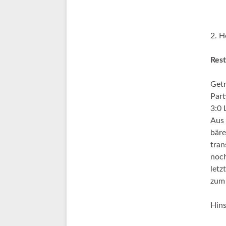
2. H
Rest
Getr
Part
3:0 
Aus 
bäre
tran
noch
letz
zum 
Hins