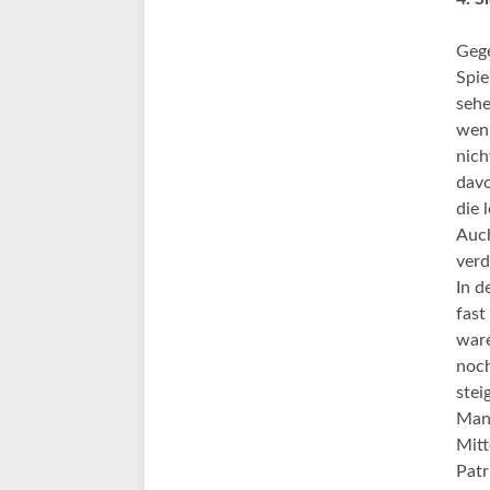
Gege
Spie
sehe
weni
nich
davo
die 
Auch
verd
In d
fast
ware
noch
stei
Mann
Mitt
Patr