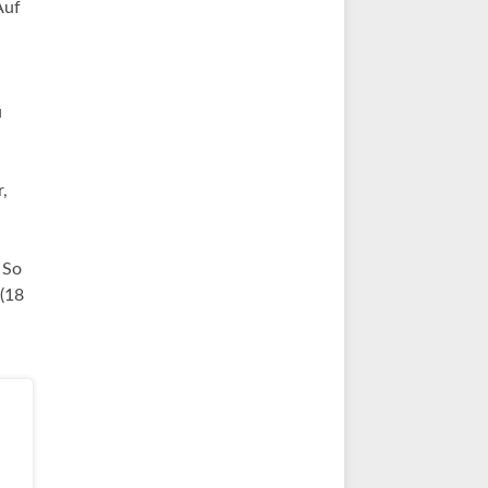
Auf
u
r,
 So
 (18