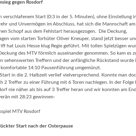
msieg gegen Rosdorf
 verschlafenem Start (0:3 in der 5. Minuten), ohne Einstellung i
hr und Unvermögen im Abschluss, hat sich die Mannschaft am
nen Schopf aus dem Fehlstart herausgezogen. Die Deckung,
agen vom starten Torhüter Oliver Kneuper, stand jetzt besser un
iff hat Louis Hesse klug Regie geführt. Mit tollen Spielzügen wu
Deckung des MTV förmlich auseinander genommen. So kam es z
en sehenswerten Treffern und der anfängliche Rückstand wurde 
 komfortable 14:10 Pausenführung umgemünzt.
Start in die 2. Halbzeit verlief vielversprechend. Konnte man do
ch 2 Treffer zu einer Führung mit 6 Toren nachlegen. In der Folge
orf nie näher als bis auf 3 Treffer heran und wir konnten am En
erän mit 28:23 gewinnen-
kspiel MTV Rosdorf
ückter Start nach der Osterpause