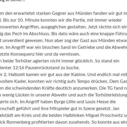
n den erwartetet starken Gegner aus Münden fanden wir gut i
l. Bis zur 10. Minute konnten wir die Partie, mit immer wieder
nswerten Angriffen, ausgeglichen gestalten. Jetzt rächte sich ei
g das Pech im Abschluss. Bis dato wäre auch eine knappe Führ
t unverdient gewesen. Nun aber zog der Gast aus Münden etwa
n. Im Angriff war ein bisschen Sand im Getriebe und die Abwehr
letzte Konsequenz hier und da vermissen.
 beide Torhüter agierten nicht immer glücklich. So stand ein
ienter 12:16 Pausenrückstand zu buche.
er 2. Halbzeit kamen wir gut aus der Kabine. Und endlich mal mi
 vollem Kader, konnten wir richtig aufs Tempo drücken. Dem Ga
n die schwindenden Kräfte deutlich anzumerken. Die TG fand n
 wenig Lücken in unserer Abwehr und auch die Torhüterleistun
gerte sich. Im Angriff haben Byrge Lillie und Louis Hesse die
schaft geführt und ihre Mitspieler gut in Szene gesetzt. Jan
elstädt am Kreis und die beiden Halblinken Miguel Proschwitz 
ick Ronnenberg profitierten davon zusehends. So konnte aus ei