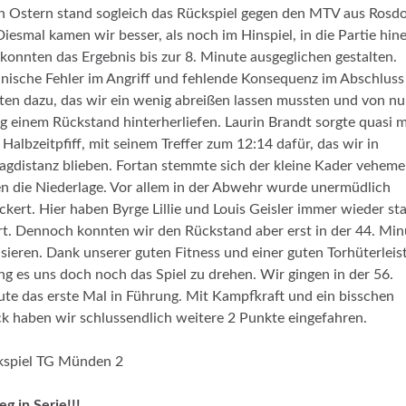
 Ostern stand sogleich das Rückspiel gegen den MTV aus Rosdo
Diesmal kamen wir besser, als noch im Hinspiel, in die Partie hin
konnten das Ergebnis bis zur 8. Minute ausgeglichen gestalten.
nische Fehler im Angriff und fehlende Konsequenz im Abschluss
ten dazu, das wir ein wenig abreißen lassen mussten und von nu
ig einem Rückstand hinterherliefen. Laurin Brandt sorgte quasi m
Halbzeitpfiff, mit seinem Treffer zum 12:14 dafür, das wir in
agdistanz blieben. Fortan stemmte sich der kleine Kader veheme
n die Niederlage. Vor allem in der Abwehr wurde unermüdlich
ckert. Hier haben Byrge Lillie und Louis Geisler immer wieder st
rt. Dennoch konnten wir den Rückstand aber erst in der 44. Min
isieren. Dank unserer guten Fitness und einer guten Torhüterleis
ng es uns doch noch das Spiel zu drehen. Wir gingen in der 56.
te das erste Mal in Führung. Mit Kampfkraft und ein bisschen
k haben wir schlussendlich weitere 2 Punkte eingefahren.
kspiel TG Münden 2
ieg in Serie!!!