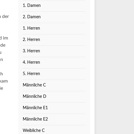
1. Damen
n der
2. Damen
1. Herren
d im
2. Herren
rde
3. Herren
u
in
4. Herren
ch
5. Herren
 kam
Männliche C
de
Männliche D
Männliche E1
Männliche E2
Weibliche C