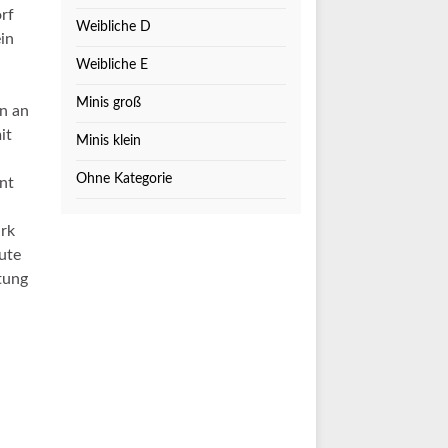
rf
Weibliche D
ein
Weibliche E
Minis groß
n an
it
Minis klein
Ohne Kategorie
nt
ark
ute
tung