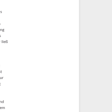
ns
n
ung
s
 ließ
t
st
ur
g
und
nem