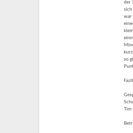
der 
sich
war 
eine
klei
einm
Minu
kurz
so g
Pun
Fazi
Gesp
Scho
Tim 
Betr