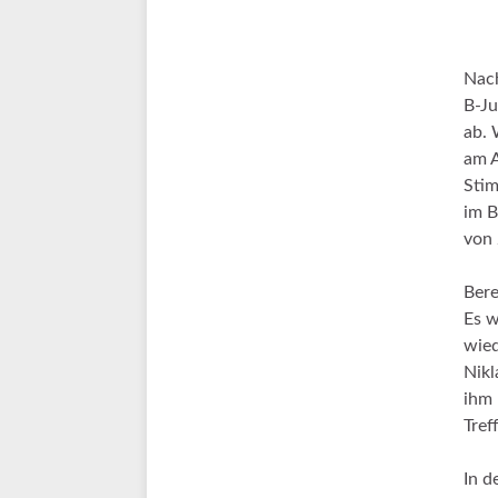
Nach
B-Ju
ab. 
am A
Stim
im B
von 
Bere
Es w
wied
Nikl
ihm 
Tref
In d