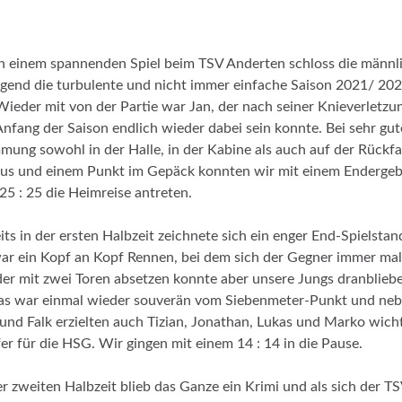
 einem spannenden Spiel beim TSV Anderten schloss die männl
gend die turbulente und nicht immer einfache Saison 2021/ 20
Wieder mit von der Partie war Jan, der nach seiner Knieverletzu
nfang der Saison endlich wieder dabei sein konnte. Bei sehr gut
mung sowohl in der Halle, in der Kabine als auch auf der Rückfa
us und einem Punkt im Gepäck konnten wir mit einem Endergeb
25 : 25 die Heimreise antreten.
its in der ersten Halbzeit zeichnete sich ein enger End-Spielstan
ar ein Kopf an Kopf Rennen, bei dem sich der Gegner immer mal
er mit zwei Toren absetzen konnte aber unsere Jungs dranblieb
as war einmal wieder souverän vom Siebenmeter-Punkt und ne
und Falk erzielten auch Tizian, Jonathan, Lukas und Marko wich
fer für die HSG. Wir gingen mit einem 14 : 14 in die Pause.
er zweiten Halbzeit blieb das Ganze ein Krimi und als sich der TS