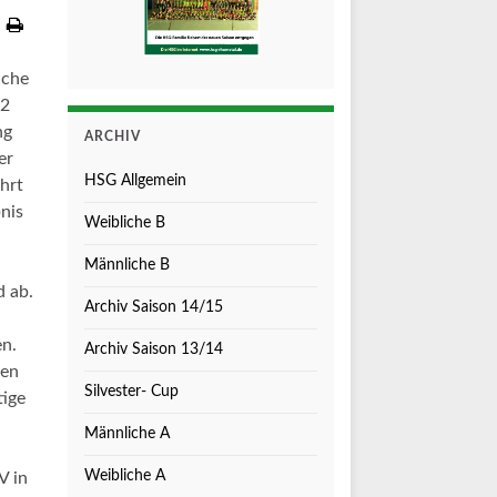
iche
22
ng
ARCHIV
er
HSG Allgemein
hrt
nis
Weibliche B
Männliche B
d ab.
Archiv Saison 14/15
en.
Archiv Saison 13/14
ben
Silvester- Cup
tige
Männliche A
Weibliche A
V in