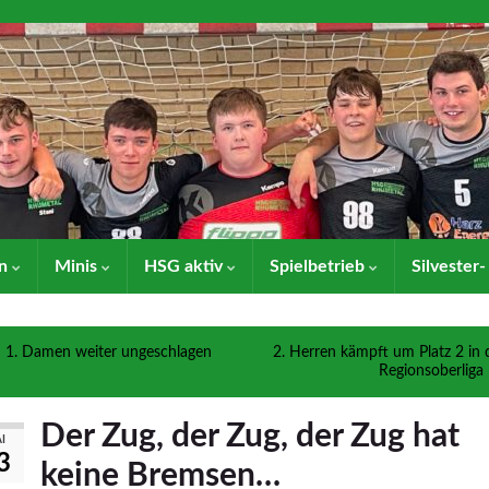
en
Minis
HSG aktiv
Spielbetrieb
Silvester
1. Damen weiter ungeschlagen
2. Herren kämpft um Platz 2 in 
Regionsoberliga
Der Zug, der Zug, der Zug hat
I
3
keine Bremsen…