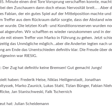
35. Minute einen drei Tore Vorsprung verschaffen konnte, macht
 bei den Zuschauern dann doch etwas Nervosität breit… . Aber 
es Fabian, der ein gutes Spiel auf der Mittelposition machte und
m Treffer aus dem Rückraum dafür sorgte, dass der Abstand wie
ner wurde. Die letzten Kraft- und Konditionsreserven wurden n
al abgerufen. Wir schafften es wieder ranzukommen und in der 
te mit einem Treffer von Marko in Führung zu gehen. Jetzt schi
zeitig das Unmögliche möglich…aber die Anderter legten nach u
ing am Ende das Unentschieden definitiv klar. Die Freude über d
ktgewinn war RIESIG.
t: Der Zug hat definitiv keine Bremsen! Gut gemacht Jungs!
ielt haben: Frederik Heise, Niklas Heiligenstadt, Jonathan
ltyssek, Marko Zaunick, Lukas Stahl, Tizian Bünger, Fabian Nieh
Ricke, Jan Stanischweski, Falk Tschernich
eut hat: Julian Scheidemann