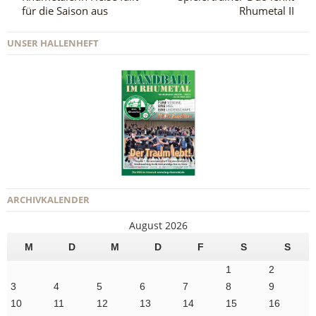
für die Saison aus
Rhumetal II
UNSER HALLENHEFT
ARCHIVKALENDER
August 2026
M
D
M
D
F
S
S
1
2
3
4
5
6
7
8
9
10
11
12
13
14
15
16