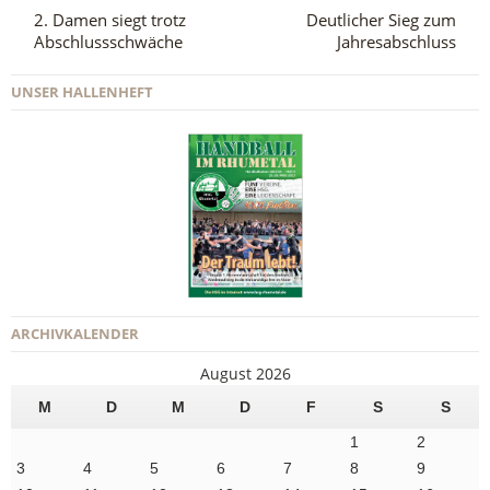
2. Damen siegt trotz
Deutlicher Sieg zum
Abschlussschwäche
Jahresabschluss
UNSER HALLENHEFT
ARCHIVKALENDER
August 2026
M
D
M
D
F
S
S
1
2
3
4
5
6
7
8
9