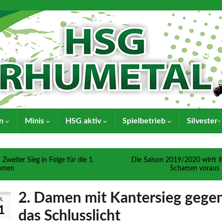
en
Minis
HSG aktiv
Spielbetrieb
Silvester
Zweiter Sieg in Folge für die 1.
Die Saison 2019/2020 wirft i
amen
Schatten voraus
2. Damen mit Kantersieg gege
R.
1
das Schlusslicht