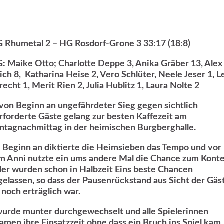
 Rhumetal 2 – HG Rosdorf-Grone 3 33:17 (18:8)
: Maike Otto; Charlotte Deppe 3, Anika Gräber 13, Alex
lich 8, Katharina Heise 2, Vero Schlüter, Neele Jeser 1, L
echt 1, Merit Rien 2, Julia Hublitz 1, Laura Nolte 2
 von Beginn an ungefährdeter Sieg gegen sichtlich
rforderte Gäste gelang zur besten Kaffezeit am
ntagnachmittag in der heimischen Burgberghalle.
 Beginn an diktierte die Heimsieben das Tempo und vor
em Anni nutzte ein ums andere Mal die Chance zum Konte
der wurden schon in Halbzeit Eins beste Chancen
gelassen, so dass der Pausenrückstand aus Sicht der Gäs
 noch erträglich war.
wurde munter durchgewechselt und alle Spielerinnen
amen ihre Einsatzzeit ohne dass ein Bruch ins Spiel kam.