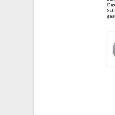
Das
Sch
ges