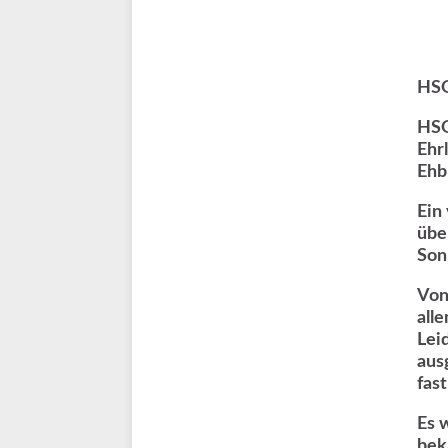
HSG
HSG
Ehr
Ehbr
Ein
übe
Son
Von
all
Lei
aus
fast
Es 
bek