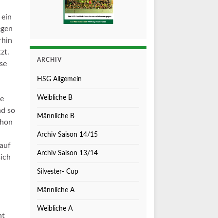
 ein
egen
rhin
zt.
ARCHIV
se
HSG Allgemein
Weibliche B
ie
nd so
Männliche B
chon
Archiv Saison 14/15
auf
Archiv Saison 13/14
sich
Silvester- Cup
Männliche A
Weibliche A
ht