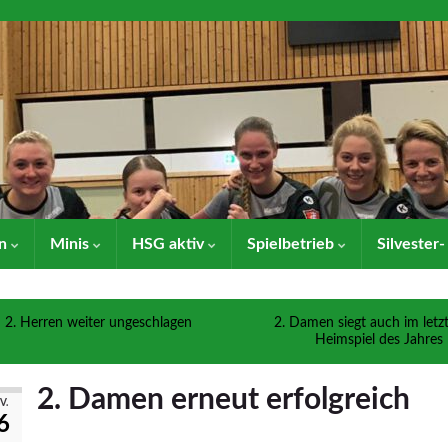
en
Minis
HSG aktiv
Spielbetrieb
Silvester
2. Herren weiter ungeschlagen
2. Damen siegt auch im letz
Heimspiel des Jahres
2. Damen erneut erfolgreich
V.
6