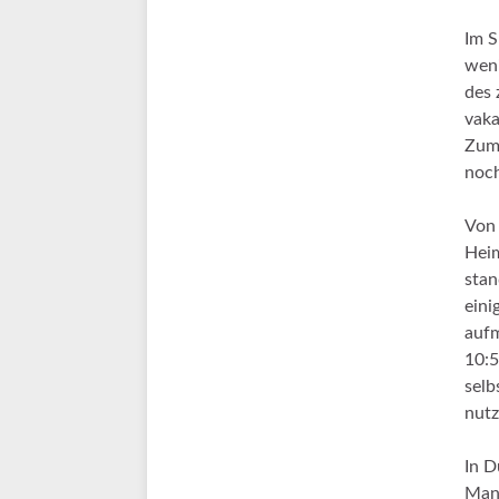
Im S
weni
des 
vaka
Zumi
noch
Von 
Heim
stan
eini
aufm
10:5
selb
nutz
In D
Mann