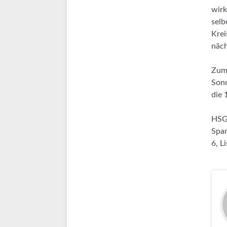
wirk
selb
Krei
näch
Zum
Sonn
die 
HSG:
Span
6, L