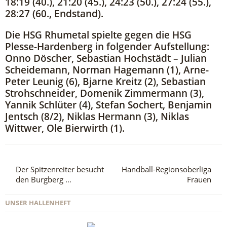
18:19 (40.), 21:20 (45.), 24:23 (50.), 27:24 (55.),
28:27 (60., Endstand).
Die HSG Rhumetal spielte gegen die HSG
Plesse-Hardenberg in folgender Aufstellung:
Onno Döscher, Sebastian Hochstädt – Julian
Scheidemann, Norman Hagemann (1), Arne-
Peter Leunig (6), Bjarne Kreitz (2), Sebastian
Strohschneider, Domenik Zimmermann (3),
Yannik Schlüter (4), Stefan Sochert, Benjamin
Jentsch (8/2), Niklas Hermann (3), Niklas
Wittwer, Ole Bierwirth (1).
Der Spitzenreiter besucht
Handball-Regionsoberliga
den Burgberg …
Frauen
UNSER HALLENHEFT