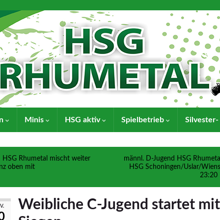
en
Minis
HSG aktiv
Spielbetrieb
Silvester
HSG Rhumetal mischt weiter
männl. D-Jugend HSG Rhumeta
nz oben mit
HSG Schoningen/Uslar/Wien
23:20
Weibliche C-Jugend startet mit
V.
0