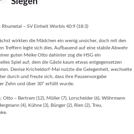
Siegen
Rhumetal – SV Einheit Worbis 40:9 (18:3)
chst wirkten die Mädchen ein wenig unsicher, doch mit den
en Treffern legte sich dies. Aufbauend auf eine stabile Abwehr
einer guten Meike Otto dahinter zog die HSG ein
elles Spiel auf, dem die Gäste kaum etwas entgegensetzen
ten. Denise Kricheldorf-Mai nutzte die Gelegenheit, wechselte
er durch und freute sich, dass ihre Pausenvorgabe
er Zehn und über 30“ erfüllt wurde.
 Otto – Bertram (12), Müller (7), Lorscheider (6), Wöhrmann
 Bergmann (4), Kühne (3), Bünger (2), Rien (2), Treu,
oke.