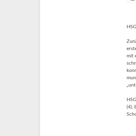
HSG 
Zunä
erst
mit 
schn
konn
munt
„unt
HSG:
(4),
Sch