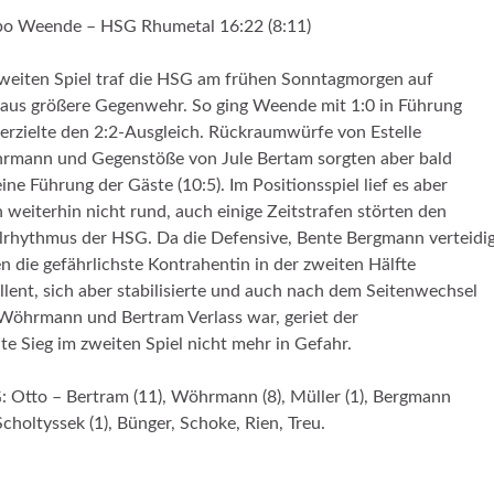
po Weende – HSG Rhumetal 16:22 (8:11)
weiten Spiel traf die HSG am frühen Sonntagmorgen auf
aus größere Gegenwehr. So ging Weende mit 1:0 in Führung
erzielte den 2:2-Ausgleich. Rückraumwürfe von Estelle
mann und Gegenstöße von Jule Bertam sorgten aber bald
eine Führung der Gäste (10:5). Im Positionsspiel lief es aber
 weiterhin nicht rund, auch einige Zeitstrafen störten den
lrhythmus der HSG. Da die Defensive, Bente Bergmann verteidi
n die gefährlichste Kontrahentin in der zweiten Hälfte
llent, sich aber stabilisierte und auch nach dem Seitenwechsel
Wöhrmann und Bertram Verlass war, geriet der
te Sieg im zweiten Spiel nicht mehr in Gefahr.
 Otto – Bertram (11), Wöhrmann (8), Müller (1), Bergmann
 Scholtyssek (1), Bünger, Schoke, Rien, Treu.