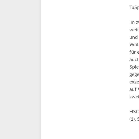
TuS
Im z
weit
und 
Wöhr
für 
auch
Spie
gege
exze
auf 
zwei
HSG:
(1),