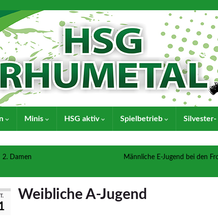
en
Minis
HSG aktiv
Spielbetrieb
Silvester
2. Damen
Männliche E-Jugend bei den Fr
Weibliche A-Jugend
T.
1