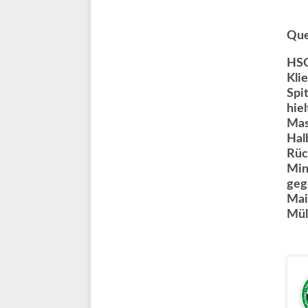
Que
HSG
Kli
Spi
hie
Mas
Hal
Rüc
Min
geg
Mai
Mül