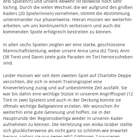
drei Spielen!!!) und unsere Abwehr ist teilweise noch sehr
löchrig. Durch die vielen Wechsel, die wir aufgrund des großen
Kaders (20 Spielerinnen) vornehmen, stimmt die Abstimmung
untereinander nur phasenweise. Hieran müssen wir weiterhin
arbeiten, um uns kontinuierlich verbessern und auch die
kommenden Spiele erfolgreich bestreiten zu können.
In allen sechs Spielen zeigten wir eine starke, geschlossene
Mannschaftsleistung, wobei unsere Anna Lena (62 Tore), Anni
(38 Tore) und Danni (viele gute Paraden im Tor) hervorzuheben
sind.
Leider müssen wir seit dem zweiten Spiel auf Charlotte Deppe
verzichten, die sich in einem Trainingsspiel eine
Knieverletzung zuzog und auf unbestimmte Zeit ausfällt. Sie
war bis dahin eine wichtige Stütze in unserem Angriffsspiel (12
Tore in zwei Spielen) und auch in der Deckung konnte sie
oftmals wichtige Ballgewinne erzielen. Wir wünschen ihr
weiterhin eine gute Genesung und hoffen, sie in der
Hauptrunde der Regionsoberliga wieder in unseren Kader
aufnehmen zu können. Die Verletzung von Anika Gräber stellte
sich glücklicherweise als nicht ganz so schlimm wie erwartet
heraus, sodass sie nur gegen HSG Göttingen 2 pausieren