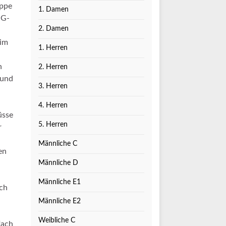
appe
1. Damen
SG-
2. Damen
 im
1. Herren
h
2. Herren
 und
3. Herren
4. Herren
üsse
5. Herren
r
Männliche C
en
Männliche D
Männliche E1
ich
Männliche E2
Weibliche C
fach