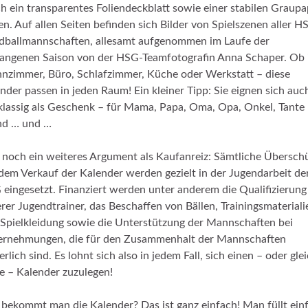
h ein transparentes Foliendeckblatt sowie einer stabilen Graup
en. Auf allen Seiten befinden sich Bilder von Spielszenen aller H
ballmannschaften, allesamt aufgenommen im Laufe der
angenen Saison von der HSG-Teamfotografin Anna Schaper. Ob
zimmer, Büro, Schlafzimmer, Küche oder Werkstatt – diese
nder passen in jeden Raum! Ein kleiner Tipp: Sie eignen sich auc
klassig als Geschenk – für Mama, Papa, Oma, Opa, Onkel, Tante
nd … und …
 noch ein weiteres Argument als Kaufanreiz: Sämtliche Übersch
dem Verkauf der Kalender werden gezielt in der Jugendarbeit de
eingesetzt. Finanziert werden unter anderem die Qualifizierung
rer Jugendtrainer, das Beschaffen von Bällen, Trainingsmateriali
Spielkleidung sowie die Unterstützung der Mannschaften bei
ernehmungen, die für den Zusammenhalt der Mannschaften
erlich sind. Es lohnt sich also in jedem Fall, sich einen – oder gle
e – Kalender zuzulegen!
bekommt man die Kalender? Das ist ganz einfach! Man füllt ein