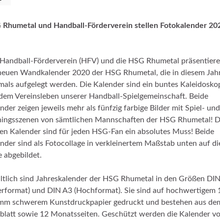
Rhumetal und Handball-Förderverein stellen Fotokalender 20
Handball-Förderverein (HFV) und die HSG Rhumetal präsentier
neuen Wandkalender 2020 der HSG Rhumetal, die in diesem Jah
mals aufgelegt werden. Die Kalender sind ein buntes Kaleidosko
dem Vereinsleben unserer Handball-Spielgemeinschaft. Beide
nder zeigen jeweils mehr als fünfzig farbige Bilder mit Spiel- und
ningsszenen von sämtlichen Mannschaften der HSG Rhumetal! D
en Kalender sind für jeden HSG-Fan ein absolutes Muss! Beide
nder sind als Fotocollage in verkleinertem Maßstab unten auf di
e abgebildet.
ltlich sind Jahreskalender der HSG Rhumetal in den Größen DI
rformat) und DIN A3 (Hochformat). Sie sind auf hochwertigem 
mm schwerem Kunstdruckpapier gedruckt und bestehen aus de
lblatt sowie 12 Monatsseiten. Geschützt werden die Kalender v