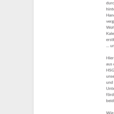
durc
hint
Hand
verg
Wohn
Kale
erst
… u
Hier
aus 
HSG 
unse
und 
Unt
förd
beid
Wie 