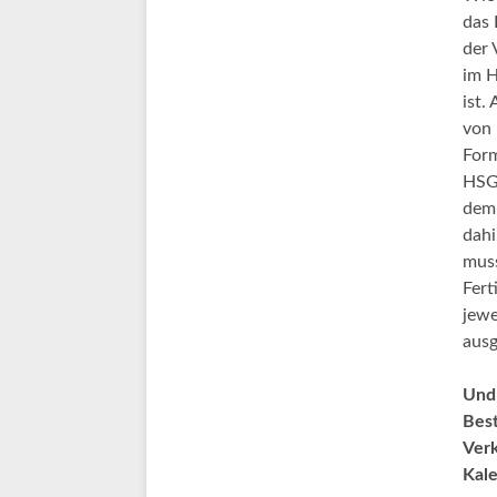
das 
der 
im H
ist.
von 
Form
HSG-
dem 
dahi
muss
Fert
jewe
ausg
Und 
Best
Verk
Kale