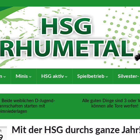
en
Minis
HSG aktiv
Spielbetrieb
Silvester
Beide weiblichen D-Jugend-
Alle guten Dinge sind 3 oder 
nnschaften starten mit
können alle Tore werfen!
imniederlagen
Mit der HSG durchs ganze Jahr
.
9