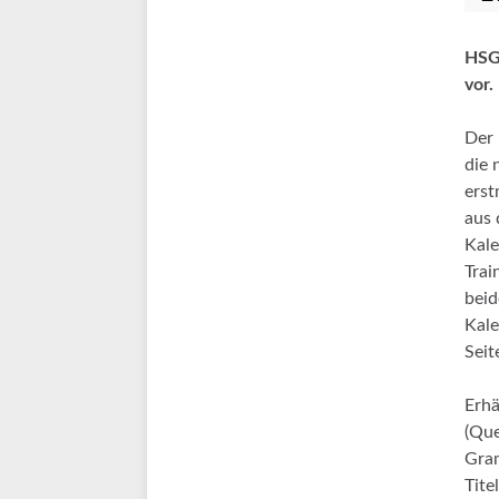
HSG 
vor.
Der 
die 
erst
aus 
Kale
Trai
beid
Kale
Seit
Erhä
(Que
Gra
Tite