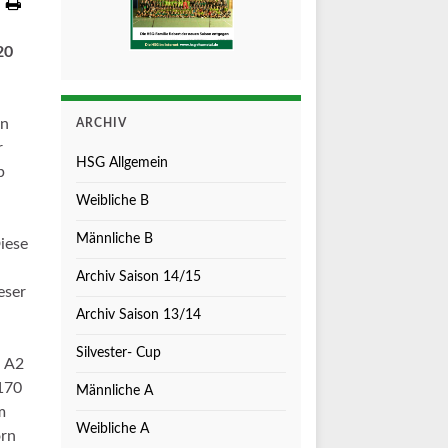
20
en
ARCHIV
r
HSG Allgemein
p
Weibliche B
Männliche B
iese
Archiv Saison 14/15
eser
Archiv Saison 13/14
Silvester- Cup
N A2
170
Männliche A
m
Weibliche A
orn