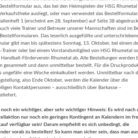
Bestellformular aus, das bei den Heimspielen der HSG Rhumetal
Verkaufstheke ausliegt, oder man verwendet das Bestellformular
allenheft 1 (erscheint am 28. September) auf Seite 38 abgedruck
 Auch viele Trainer und Betreuer unserer Mannschaften sind im Be
Bestellformularen. Das leserlich ausgefüllte und unterschrieben
ular gibt man bis spätestens Sonntag, 13. Oktober, bei einem d
Trainer oder bei einem Vorstandsmitglied von HSG Rhumetal o
Handball-Förderverein Rhumetal ab. Alle Bestellungen werden b
n gesammelt und dann unmittelbar bestellt. Für die Druckprodu
 ungefähr eine Woche einkalkuliert werden. Unmittelbar nach 
igstellung, also Ende Oktober, werden die Kalender über die
iligen Kontaktpersonen – ausschließlich über Barkasse –
eliefert.
noch ein wichtiger, aber sehr wichtiger Hinweis: Es wird nach 
ellaktion nur noch ein geringes Kontingent an Kalendern im fr
auf verfügbar sein! Darum empfiehlt es sich unbedingt, die
nder vorab zu bestellen! So kann man sicher sein, dass man au