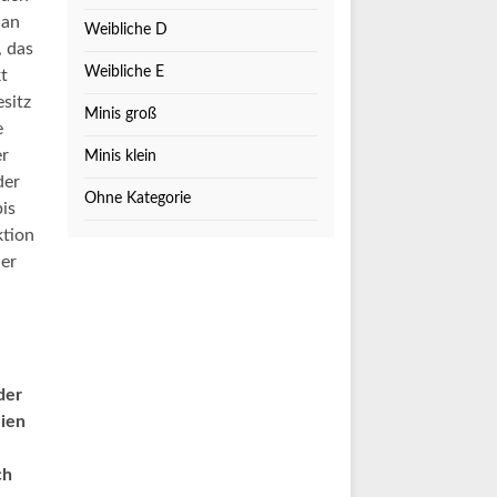
 an
Weibliche D
, das
Weibliche E
t
sitz
Minis groß
e
er
Minis klein
der
Ohne Kategorie
is
ktion
der
der
eien
ch