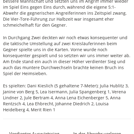
bessere Mannschaft und setzten uns im Angriff immer wieder
im Spiel Eins gegen Eins durch, während die eigene 5:1-
Abwehr die gegnerischen Angreiferinnen ins Zeitspiel zwang.
Die Vier-Tore-Führung zur Halbzeit war insgesamt eher
schmeichelhaft für den Gegner.
In Durchgang Zwei deckten wir noch etwas konsequenter und
die taktische Umstellung auf zwei Kreisläuferinnen beim
Gegner spielte uns in die Karten. Vorne wurde noch
konsequenter gespielt und so setzten wir uns immer weiter ab.
Am Ende stand ein auch in dieser Höher verdienter Sieg und
auch das muntere Durchwechseln brachte keinen Bruch ins
Spiel der Heimsieben.
Es spielten: Dani Kieslich (5 gehaltene 7-Meter); Julia Hublitz 3,
Janine von Berg 5, Lea Isermann, Julia Spangenberg 1, Verena
Lindner 2, Jule Bertram 4, Anna Lena Eichenberger 5, Anna
Rentzsch 4, Lea Ehbrecht, Johanne Diedrich 2, Louisa
Heidelberg 4, Merit Rien 1
Verdienter Auswärtssieg
In der Abwehr verloren…