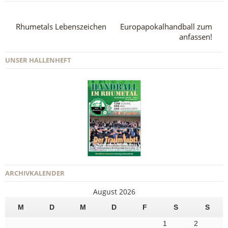
Rhumetals Lebenszeichen
Europapokalhandball zum
anfassen!
UNSER HALLENHEFT
ARCHIVKALENDER
August 2026
M
D
M
D
F
S
S
1
2