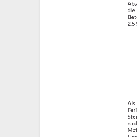
Abs
die
Bet
2,5
Als
Fer
Ste
nac
Mat