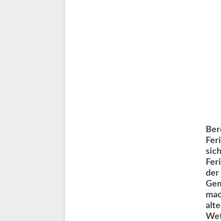
Ber
Fer
sic
Fer
der
Gem
mac
alt
Wet