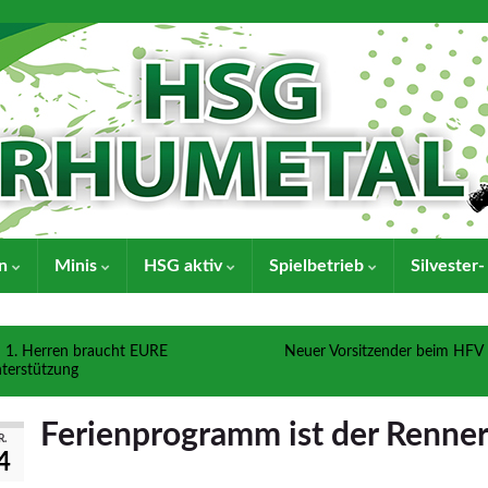
en
Minis
HSG aktiv
Spielbetrieb
Silvester
1. Herren braucht EURE
Neuer Vorsitzender beim HFV
terstützung
Ferienprogramm ist der Renner
R.
4