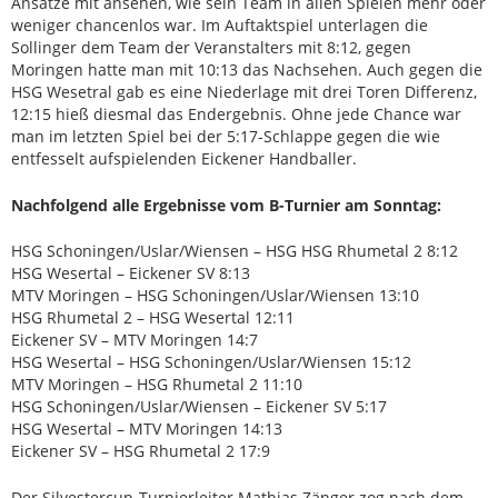
Ansätze mit ansehen, wie sein Team in allen Spielen mehr oder
weniger chancenlos war. Im Auftaktspiel unterlagen die
Sollinger dem Team der Veranstalters mit 8:12, gegen
Moringen hatte man mit 10:13 das Nachsehen. Auch gegen die
HSG Wesetral gab es eine Niederlage mit drei Toren Differenz,
12:15 hieß diesmal das Endergebnis. Ohne jede Chance war
man im letzten Spiel bei der 5:17-Schlappe gegen die wie
entfesselt aufspielenden Eickener Handballer.
Nachfolgend alle Ergebnisse vom B-Turnier am Sonntag:
HSG Schoningen/Uslar/Wiensen – HSG HSG Rhumetal 2 8:12
HSG Wesertal – Eickener SV 8:13
MTV Moringen – HSG Schoningen/Uslar/Wiensen 13:10
HSG Rhumetal 2 – HSG Wesertal 12:11
Eickener SV – MTV Moringen 14:7
HSG Wesertal – HSG Schoningen/Uslar/Wiensen 15:12
MTV Moringen – HSG Rhumetal 2 11:10
HSG Schoningen/Uslar/Wiensen – Eickener SV 5:17
HSG Wesertal – MTV Moringen 14:13
Eickener SV – HSG Rhumetal 2 17:9
Der Silvestercup-Turnierleiter Mathias Zänger zog nach dem