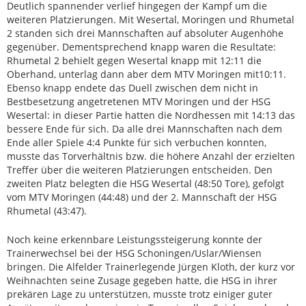
Deutlich spannender verlief hingegen der Kampf um die
weiteren Platzierungen. Mit Wesertal, Moringen und Rhumetal
2 standen sich drei Mannschaften auf absoluter Augenhöhe
gegenüber. Dementsprechend knapp waren die Resultate:
Rhumetal 2 behielt gegen Wesertal knapp mit 12:11 die
Oberhand, unterlag dann aber dem MTV Moringen mit10:11.
Ebenso knapp endete das Duell zwischen dem nicht in
Bestbesetzung angetretenen MTV Moringen und der HSG
Wesertal: in dieser Partie hatten die Nordhessen mit 14:13 das
bessere Ende für sich. Da alle drei Mannschaften nach dem
Ende aller Spiele 4:4 Punkte für sich verbuchen konnten,
musste das Torverhältnis bzw. die höhere Anzahl der erzielten
Treffer über die weiteren Platzierungen entscheiden. Den
zweiten Platz belegten die HSG Wesertal (48:50 Tore), gefolgt
vom MTV Moringen (44:48) und der 2. Mannschaft der HSG
Rhumetal (43:47).
Noch keine erkennbare Leistungssteigerung konnte der
Trainerwechsel bei der HSG Schoningen/Uslar/Wiensen
bringen. Die Alfelder Trainerlegende Jürgen Kloth, der kurz vor
Weihnachten seine Zusage gegeben hatte, die HSG in ihrer
prekären Lage zu unterstützen, musste trotz einiger guter