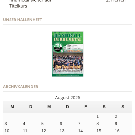
Titelkurs
UNSER HALLENHEFT
ARCHIVKALENDER
August 2026
M
D
M
D
F
S
S
1
2
3
4
5
6
7
8
9
10
11
12
13
14
15
16