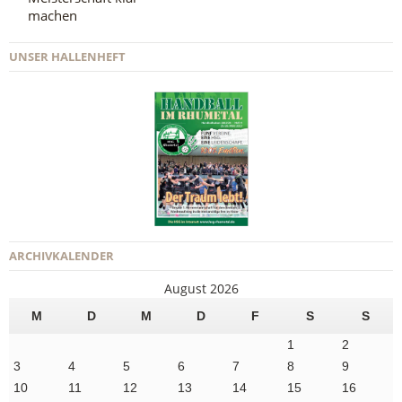
machen
UNSER HALLENHEFT
ARCHIVKALENDER
August 2026
M
D
M
D
F
S
S
1
2
3
4
5
6
7
8
9
10
11
12
13
14
15
16