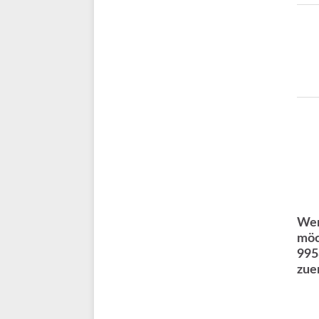
Wer
möc
995
zue