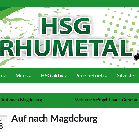
en
Minis
HSG aktiv
Spielbetrieb
Silvester
Auf nach Magdeburg
Meisterschaft geht nach Geismar
Auf nach Magdeburg
I
8