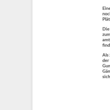
Ein
noc
Plät
Die
zum
amt
find
Als
der
Gum
Gän
sic