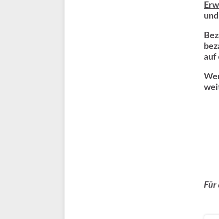
Erw
und
Bez
bez
auf
Wer
wei
Für