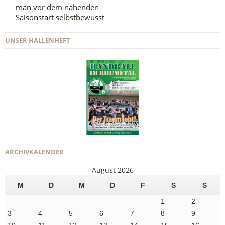
man vor dem nahenden
Saisonstart selbstbewusst
UNSER HALLENHEFT
ARCHIVKALENDER
August 2026
M
D
M
D
F
S
S
1
2
3
4
5
6
7
8
9