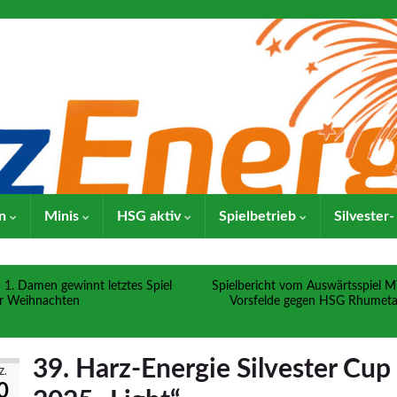
en
Minis
HSG aktiv
Spielbetrieb
Silvester
1. Damen gewinnt letztes Spiel
Spielbericht vom Auswärtsspiel 
r Weihnachten
Vorsfelde gegen HSG Rhumetal
39. Harz-Energie Silvester Cup
Z.
0