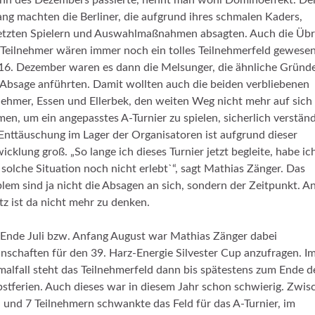
nn des Dezembers passierte, nennt man wohl Dominoeffekt. De
ng machten die Berliner, die aufgrund ihres schmalen Kaders,
etzten Spielern und Auswahlmaßnahmen absagten. Auch die Übr
 Teilnehmer wären immer noch ein tolles Teilnehmerfeld gewesen
6. Dezember waren es dann die Melsunger, die ähnliche Gründe
 Absage anführten. Damit wollten auch die beiden verbliebenen
nehmer, Essen und Ellerbek, den weiten Weg nicht mehr auf sich
en, um ein angepasstes A-Turnier zu spielen, sicherlich verständ
Enttäuschung im Lager der Organisatoren ist aufgrund dieser
icklung groß. „So lange ich dieses Turnier jetzt begleite, habe ic
 solche Situation noch nicht erlebt`“, sagt Mathias Zänger. Das
lem sind ja nicht die Absagen an sich, sondern der Zeitpunkt. A
tz ist da nicht mehr zu denken.
 Ende Juli bzw. Anfang August war Mathias Zänger dabei
schaften für den 39. Harz-Energie Silvester Cup anzufragen. I
alfall steht das Teilnehmerfeld dann bis spätestens zum Ende d
stferien. Auch dieses war in diesem Jahr schon schwierig. Zwis
 und 7 Teilnehmern schwankte das Feld für das A-Turnier, im