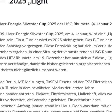
2025 „Light“
Harz-Energie Silvester Cup 2025 der HSG Rhumetal (4. Januar 
39. Harz-Energie Silvester Cup 2025, am 4. Januar, wird eine „Li
ion sein. Ein A-Turnier wird es 2025 nicht geben. Das B-Turnier 
den Samstag vorgezogen. Diese Entwicklung hat sich im Verlaufe
mbers ergeben. In einer Sitzung der veranstaltenden HSG Rhum
des HFV Rhumetal am 19. Dezember hat man sich auf diese „Lig
ante verständigt, damit die bisher geleisteten organisatorischen
rbeiten nicht gänzlich umsonst waren.
se Berlin, MT Melsungen, TuSEM Essen und der TSV Ellerbek so
 A-Turnier in dem bewährten Modus der letzten Jahre
neinander antreten. Plakate, Eintrittskarten, Hallenheft, alles w
its vorbereitet, viel Vorarbeit geleistet. Ein erlebnisreiches
enende, Anfang Januar, stand ins Haus. Doch was dann mit d