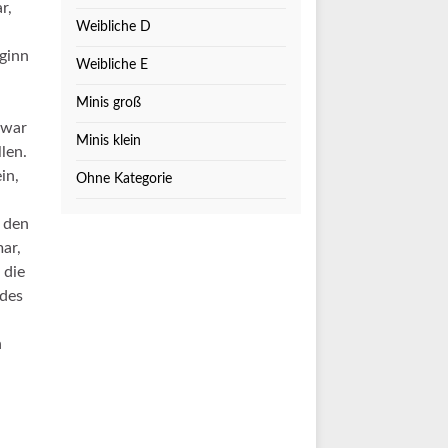
r,
Weibliche D
ginn
Weibliche E
Minis groß
r war
Minis klein
len.
in,
Ohne Kategorie
 den
ar,
 die
des
n