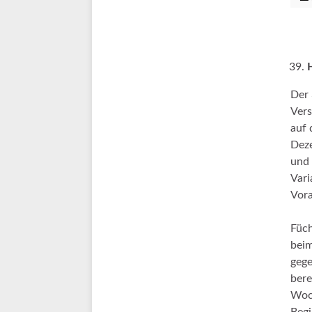
Der 
Vers
auf 
Deze
und 
Vari
Vora
Füch
beim
gege
bere
Woch