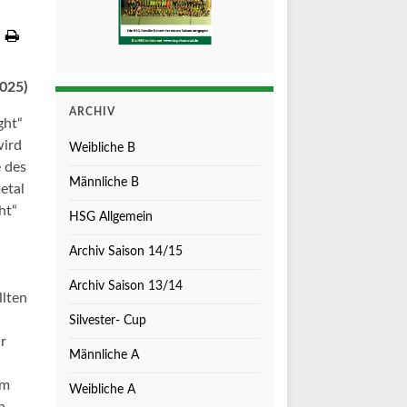
2025)
ARCHIV
ght“
wird
Weibliche B
 des
Männliche B
etal
ht“
HSG Allgemein
Archiv Saison 14/15
Archiv Saison 13/14
llten
Silvester- Cup
ar
Männliche A
em
Weibliche A