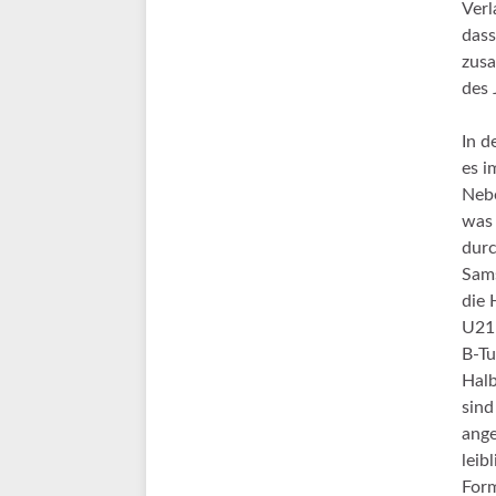
Verl
dass
zusa
des 
In d
es i
Nebe
was 
durc
Sams
die 
U21
B-Tu
Halb
sind
ange
leib
Form