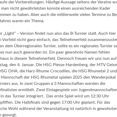
aufe der Vorbereitungen. Häufige Aussage seitens der Vereine wa
 man nicht gewährleisten konnte einen ausreichenden Kader
mmen zu haben. Aber auch die mittlerweile vielen Termine zu Be
Jahres waren ein Thema.
er „Light“ – Version findet nun also das B-Turnier statt. Auch hie
m Vorfeld nicht ganz einfach, das Teilnehmerfeld zusammenzustel
n dem Überregionalen Turnier, sollte es ein regionales Turnier se
es nun auch geworden ist. Ein paar gewohnte Namen fehlen
haus in diesem Teilnehmerfeld. Dennoch freuen wir uns nun auf
tag, den 4. Januar. Die HSG Plesse-Hardenberg, der MTV Geism
HSG OHA, die Harz-Rhume Crocodiles, die HSG Rhumetal 2 und
 Mannschaft der HSG Rhumetal spielen 2025 den Wanderpokal 
rniers aus. In zwei Gruppen á 3 Mannschaften werden die
finalisten ermittelt. Zwei Einlagespiele von Jugendmannschafte
 in das Turnier integriert. Das erste Spiel wird um 12:30 Uhr
pfiffen. Die Halbfinals sind gegen 17:00 Uhr geplant. Für das
liche Wohl während der Veranstaltung ist natürlich in gewohnter
 gesorgt.