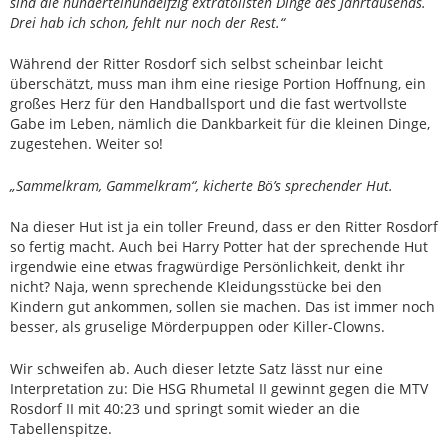
sind die hunderteinundelfzig extratollsten Dinge des Jahrtausends.
Drei hab ich schon, fehlt nur noch der Rest.“
Während der Ritter Rosdorf sich selbst scheinbar leicht
überschätzt, muss man ihm eine riesige Portion Hoffnung, ein
großes Herz für den Handballsport und die fast wertvollste
Gabe im Leben, nämlich die Dankbarkeit für die kleinen Dinge,
zugestehen. Weiter so!
„Sammelkram, Gammelkram“, kicherte Bö’s sprechender Hut.
Na dieser Hut ist ja ein toller Freund, dass er den Ritter Rosdorf
so fertig macht. Auch bei Harry Potter hat der sprechende Hut
irgendwie eine etwas fragwürdige Persönlichkeit, denkt ihr
nicht? Naja, wenn sprechende Kleidungsstücke bei den
Kindern gut ankommen, sollen sie machen. Das ist immer noch
besser, als gruselige Mörderpuppen oder Killer-Clowns.
Wir schweifen ab. Auch dieser letzte Satz lässt nur eine
Interpretation zu: Die HSG Rhumetal II gewinnt gegen die MTV
Rosdorf II mit 40:23 und springt somit wieder an die
Tabellenspitze.