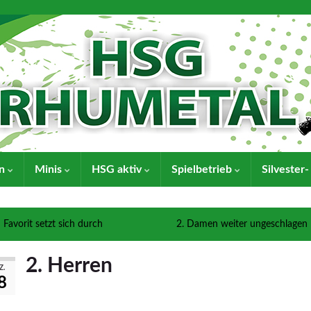
en
Minis
HSG aktiv
Spielbetrieb
Silvester
Favorit setzt sich durch
2. Damen weiter ungeschlagen
2. Herren
Z.
8