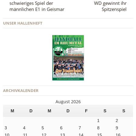
schwieriges Spiel der
WD gewinnt ihr
männlichen E1 in Geismar
Spitzenspiel
UNSER HALLENHEFT
ARCHIVKALENDER
August 2026
M
D
M
D
F
S
S
1
2
3
4
5
6
7
8
9
10
11
12
13
14
15
16