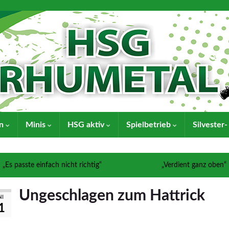
en
Minis
HSG aktiv
Spielbetrieb
Silvester
„Es passte einfach nicht richtig“
„Verdient ganz oben“
Ungeschlagen zum Hattrick
NI
1