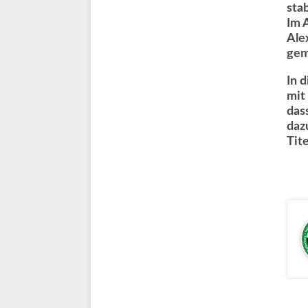
sta
Im 
Ale
gem
In 
mit
das
daz
Tit