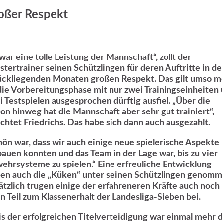
oßer Respekt
war eine tolle Leistung der Mannschaft“, zollt der
stertrainer seinen Schützlingen für deren Auftritte in d
ückliegenden Monaten großen Respekt. Das gilt umso m
 die Vorbereitungsphase mit nur zwei Trainingseinheiten
i Testspielen ausgesprochen dürftig ausfiel. „Über die
son hinweg hat die Mannschaft aber sehr gut trainiert“,
ichtet Friedrichs. Das habe sich dann auch ausgezahlt.
hön war, dass wir auch einige neue spielerische Aspekte
bauen konnten und das Team in der Lage war, bis zu vier
ehrsysteme zu spielen.“ Eine erfreuliche Entwicklung
ten auch die „Küken“ unter seinen Schützlingen genomm
ätzlich trugen einige der erfahreneren Kräfte auch noch
en Teil zum Klassenerhalt der Landesliga-Sieben bei.
is der erfolgreichen Titelverteidigung war einmal mehr d