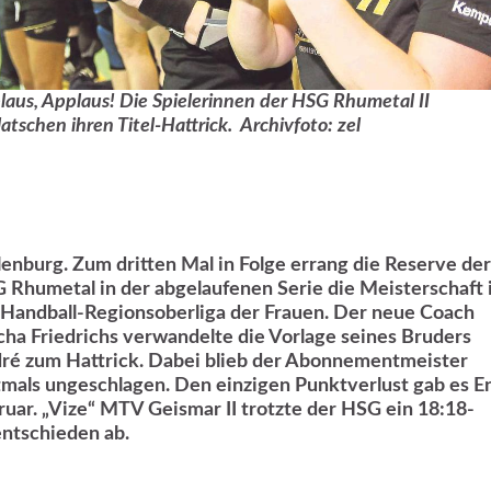
laus, Applaus! Die Spielerinnen der HSG Rhumetal II
atschen ihren Titel-Hattrick. Archivfoto: zel
lenburg. Zum dritten Mal in Folge errang die Reserve der
 Rhumetal in der abgelaufenen Serie die Meisterschaft 
 Handball-Regionsoberliga der Frauen. Der neue Coach
cha Friedrichs verwandelte die Vorlage seines Bruders
ré zum Hattrick. Dabei blieb der Abonnementmeister
tmals ungeschlagen. Den einzigen Punktverlust gab es E
ruar. „Vize“ MTV Geismar II trotzte der HSG ein 18:18-
ntschieden ab.