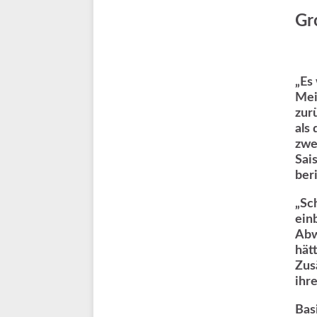
Gr
„Es 
Mei
zur
als
zwe
Sai
ber
„Sc
ein
Abw
hät
Zus
ihr
Bas