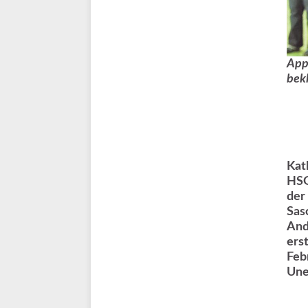
App
bekl
Kat
HSG
der
Sas
And
ers
Feb
Une