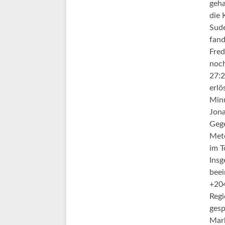
geha
die 
Sude
fand
Fred
noch
27:2
erlö
Minu
Jona
Gege
Mete
im T
Insg
beei
+204
Regi
gesp
Mark