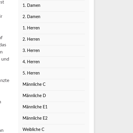
st
1. Damen
ir
2. Damen
1. Herren
uf
2. Herren
 das
3. Herren
en
d und
4. Herren
5. Herren
änzte
Männliche C
Männliche D
n
Männliche E1
Männliche E2
Weibliche C
an