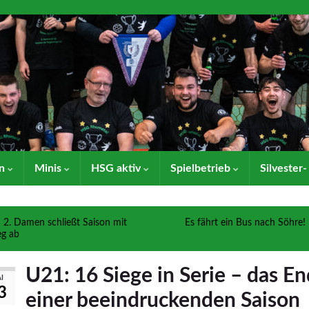
en
Minis
HSG aktiv
Spielbetrieb
Silvester
2. Damen schließt Saison mit
Es fährt ein Bus nach Söhre!
eg ab
U21: 16 Siege in Serie – das E
I
3
einer beeindruckenden Saison