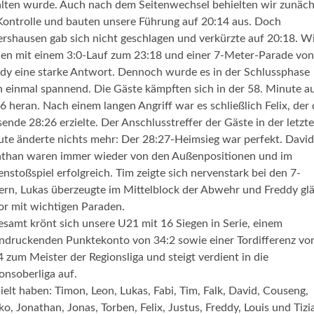
lten wurde. Auch nach dem Seitenwechsel behielten wir zunäch
Kontrolle und bauten unsere Führung auf 20:14 aus. Doch
rshausen gab sich nicht geschlagen und verkürzte auf 20:18. W
en mit einem 3:0-Lauf zum 23:18 und einer 7-Meter-Parade von
dy eine starke Antwort. Dennoch wurde es in der Schlussphase
 einmal spannend. Die Gäste kämpften sich in der 58. Minute a
6 heran. Nach einem langen Angriff war es schließlich Felix, der
sende 28:26 erzielte. Der Anschlusstreffer der Gäste in der letzt
te änderte nichts mehr: Der 28:27-Heimsieg war perfekt. Davi
than waren immer wieder von den Außenpositionen und im
nstoßspiel erfolgreich. Tim zeigte sich nervenstark bei den 7-
rn, Lukas überzeugte im Mittelblock der Abwehr und Freddy gl
or mit wichtigen Paraden.
esamt krönt sich unsere U21 mit 16 Siegen in Serie, einem
ndruckenden Punktekonto von 34:2 sowie einer Tordifferenz vo
 zum Meister der Regionsliga und steigt verdient in die
onsoberliga auf.
ielt haben: Timon, Leon, Lukas, Fabi, Tim, Falk, David, Couseng,
o, Jonathan, Jonas, Torben, Felix, Justus, Freddy, Louis und Tizi