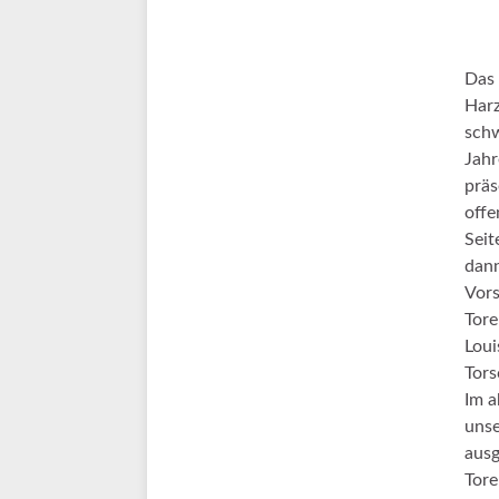
Das 
Harz
schw
Jahr
präs
offe
Seit
dann
Vors
Tore
Loui
Tors
Im a
unse
ausg
Tore