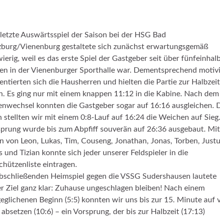
letzte Auswärtsspiel der Saison bei der HSG Bad
burg/Vienenburg gestaltete sich zunächst erwartungsgemäß
ierig, weil es das erste Spiel der Gastgeber seit über fünfeinhal
en in der Vienenburger Sporthalle war. Dementsprechend motivi
entierten sich die Hausherren und hielten die Partie zur Halbzeit
n. Es ging nur mit einem knappen 11:12 in die Kabine. Nach dem
enwechsel konnten die Gastgeber sogar auf 16:16 ausgleichen.
 stellten wir mit einem 0:8-Lauf auf 16:24 die Weichen auf Sieg
prung wurde bis zum Abpfiff souverän auf 26:36 ausgebaut. Mit
n von Leon, Lukas, Tim, Couseng, Jonathan, Jonas, Torben, Justu
s und Tizian konnte sich jeder unserer Feldspieler in die
chützenliste eintragen.
bschließenden Heimspiel gegen die VSSG Sudershausen lautete
r Ziel ganz klar: Zuhause ungeschlagen bleiben! Nach einem
eglichenen Beginn (5:5) konnten wir uns bis zur 15. Minute auf v
 absetzen (10:6) – ein Vorsprung, der bis zur Halbzeit (17:13)