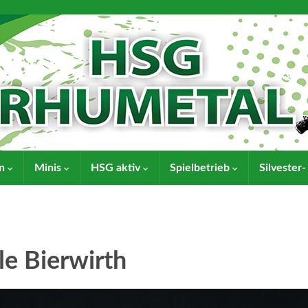
en
Minis
HSG aktiv
Spielbetrieb
Silvester
le Bierwirth