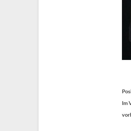
Posi
Im 
vor