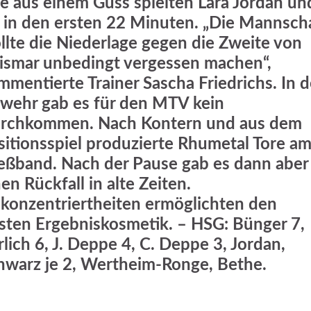
e aus einem Guss spielten Lara Jordan un
 in den ersten 22 Minuten. „Die Mannsch
llte die Niederlage gegen die Zweite von
ismar unbedingt vergessen machen“,
mmentierte Trainer Sascha Friedrichs. In d
wehr gab es für den MTV kein
rchkommen. Nach Kontern und aus dem
sitionsspiel produzierte Rhumetal Tore a
ießband. Nach der Pause gab es dann aber
en Rückfall in alte Zeiten.
konzentriertheiten ermöglichten den
sten Ergebniskosmetik. – HSG: Bünger 7,
rlich 6, J. Deppe 4, C. Deppe 3, Jordan,
hwarz je 2, Wertheim-Ronge, Bethe.