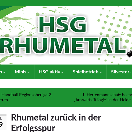
en
Minis
HSG aktiv
Spielbetrieb
Silvester
Handball-Regionsoberliga 2.
1. Herrenmannschaft been
rren
„Auswärts-Trilogie“ in der Heide
Rhumetal zurück in der
B.
9
Erfolgsspur