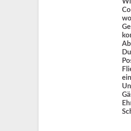
Wi
Co
wo
Ge
ko
Ab
Du
Po
Fl
ein
Un
Gä
Eh
Sc